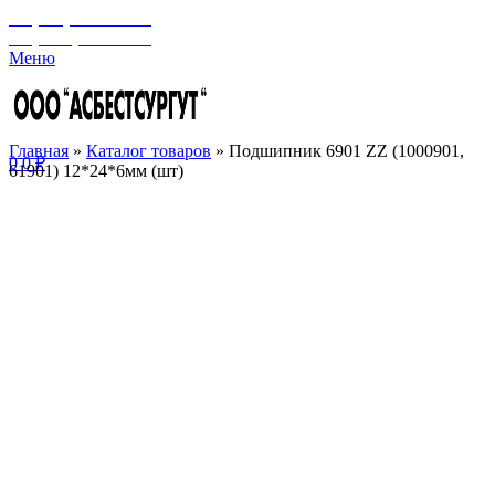
+7 (929) 243-73-42
+7 (3462) 37-82-77
Меню
Главная
»
Каталог товаров
»
Подшипник 6901 ZZ (1000901,
0
0
₽
61901) 12*24*6мм (шт)