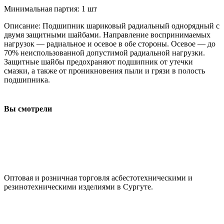
Минимальная партия: 1 шт
Описание: Подшипник шариковый радиальный однорядный с
двумя защитными шайбами. Направление воспринимаемых
нагрузок — радиальное и осевое в обе стороны. Осевое — до
70% неиспользованной допустимой радиальной нагрузки.
Защитные шайбы предохраняют подшипник от утечки
смазки, а также от проникновения пыли и грязи в полость
подшипника.
Вы смотрели
ООО "АсбестСургут"
Оптовая и розничная торговля асбестотехническими и
резинотехническими изделиями в Сургуте.
г. Сургут, ул. Промышленная 16/5
+7 (929) 243-73-42
+7 (3462) 37-82-77