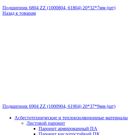
Подшипник 6804 ZZ (1000804, 61804) 20*32*7мм (шт)
Назад к товарам
Подшипник 6904 ZZ (1000904, 61904) 20*37*9мм (шт)
Асбестотехнические и теплоизоляционные материалы
Листовой паронит
Паронит армированный ПА
Паронит кислотостойкий ПК