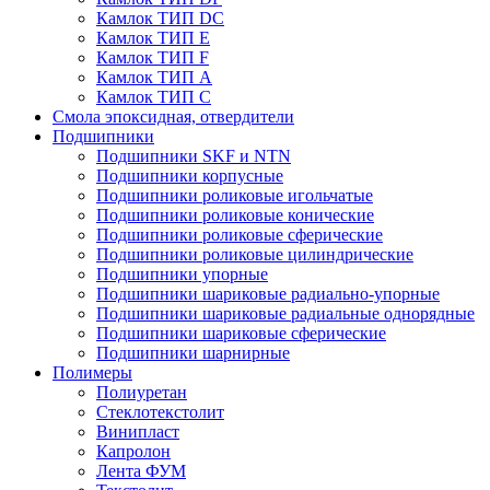
Камлок ТИП DС
Камлок ТИП E
Камлок ТИП F
Камлок ТИП А
Камлок ТИП С
Смола эпоксидная, отвердители
Подшипники
Подшипники SKF и NTN
Подшипники корпусные
Подшипники роликовые игольчатые
Подшипники роликовые конические
Подшипники роликовые сферические
Подшипники роликовые цилиндрические
Подшипники упорные
Подшипники шариковые радиально-упорные
Подшипники шариковые радиальные однорядные
Подшипники шариковые сферические
Подшипники шарнирные
Полимеры
Полиуретан
Стеклотекстолит
Винипласт
Капролон
Лента ФУМ