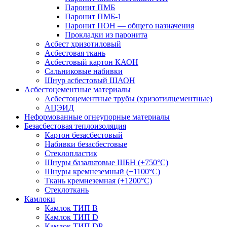
Паронит ПМБ
Паронит ПМБ-1
Паронит ПОН — общего назначения
Прокладки из паронита
Асбест хризотиловый
Асбестовая ткань
Асбестовый картон КАОН
Сальниковые набивки
Шнур асбестовый ШАОН
Асбестоцементные материалы
Асбестоцементные трубы (хризотилцементные)
АЦЭИД
Неформованные огнеупорные материалы
Безасбестовая теплоизоляция
Картон безасбестовый
Набивки безасбестовые
Стеклопластик
Шнуры базальтовые ШБН (+750°С)
Шнуры кремнеземный (+1100°С)
Ткань кремнеземная (+1200°С)
Стеклоткань
Камлоки
Камлок ТИП B
Камлок ТИП D
Камлок ТИП DP