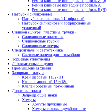
Ремни клиновые приводные профиль Z (0)
Ремни клиновые приводные профиль А
Ремни клиновые приводные профиль Б (B)
Патрубки силиконовые
Патрубок силиконовый U-образный
Патрубок силиконовый гофрированный
усиленный
Силикон (шнуры, пластины, трубки)
Силиконовые пластины
Силиконовые трубки
Силиконовые шнуры
Спецсигналы и светотехника
Световые панели для автомобиля
Торцевые уплотнения
Лакокрасочные изделия
Промышленная химия
Запорная арматура
Кран шаровый 11Б27П1
Клапан запорный 15кч18п
Клапан обратный пружинный
Дорожные знаки
Запрещающие знаки
Хомуты
Хомуты пружинные
Хомуты силовые двухболтовые