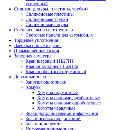
усиленный
Силикон (шнуры, пластины, трубки)
Силиконовые пластины
Силиконовые трубки
Силиконовые шнуры
Спецсигналы и светотехника
Световые панели для автомобиля
Торцевые уплотнения
Лакокрасочные изделия
Промышленная химия
Запорная арматура
Кран шаровый 11Б27П1
Клапан запорный 15кч18п
Клапан обратный пружинный
Дорожные знаки
Запрещающие знаки
Хомуты
Хомуты пружинные
Хомуты силовые двухболтовые
Хомуты силовые одноболтовые
Хомуты червячные
Знаки дополнительной информации
Знаки особых предписаний
Знаки приоритета
Информационные знаки