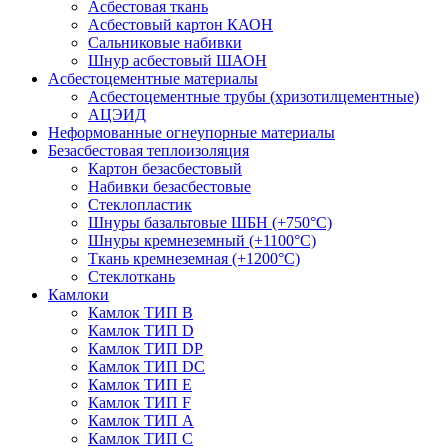
Асбестовая ткань
Асбестовый картон КАОН
Сальниковые набивки
Шнур асбестовый ШАОН
Асбестоцементные материалы
Асбестоцементные трубы (хризотилцементные)
АЦЭИД
Неформованные огнеупорные материалы
Безасбестовая теплоизоляция
Картон безасбестовый
Набивки безасбестовые
Стеклопластик
Шнуры базальтовые ШБН (+750°С)
Шнуры кремнеземный (+1100°С)
Ткань кремнеземная (+1200°С)
Стеклоткань
Камлоки
Камлок ТИП B
Камлок ТИП D
Камлок ТИП DP
Камлок ТИП DС
Камлок ТИП E
Камлок ТИП F
Камлок ТИП А
Камлок ТИП С