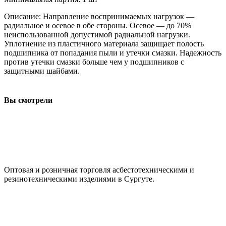
Описание: Направление воспринимаемых нагрузок —
радиальное и осевое в обе стороны. Осевое — до 70%
неиспользованной допустимой радиальной нагрузки.
Уплотнение из пластичного материала защищает полость
подшипника от попадания пыли и утечки смазки. Надежность
против утечки смазки больше чем у подшипников с
защитными шайбами.
Вы смотрели
ООО "АсбестСургут"
Оптовая и розничная торговля асбестотехническими и
резинотехническими изделиями в Сургуте.
г. Сургут, ул. Промышленная 16/5
+7 (929) 243-73-42
+7 (3462) 37-82-77
fenix1548@yandex.ru