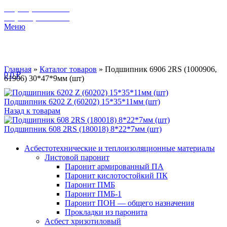
+7 (929) 243-73-42
+7 (3462) 37-82-77
Меню
Главная
»
Каталог товаров
»
Подшипник 6906 2RS (1000906,
0
0
₽
61906) 30*47*9мм (шт)
Подшипник 6202 Z (60202) 15*35*11мм (шт)
Назад к товарам
Подшипник 608 2RS (180018) 8*22*7мм (шт)
Асбестотехнические и теплоизоляционные материалы
Листовой паронит
Паронит армированный ПА
Паронит кислотостойкий ПК
Паронит ПМБ
Паронит ПМБ-1
Паронит ПОН — общего назначения
Прокладки из паронита
Асбест хризотиловый