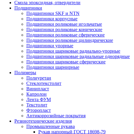
Смола эпоксидная, отвердители
Подшипники
Подшипники SKF и NTN
Подшипники корпусные
Подшипники роликовые игольчатые
Подшипники роликовые конические
Подшипники роликовые сферические
Подшипники роликовые цилиндрические
Подшипники упорные
Подшипники шариковые радиально-упорные
Подшипники шариковые радиальные однорядные
Подшипники шариковые сферические
Подшипники шарнирные
Полимеры
Полиуретан
Стеклотекстолит
Винипласт
Капролон
Лента ФУМ
Текстолит
Фторопласт
Антикоррозийные покрытия
Резинотехнические изделия
Промышленные рукава
Рукав напорный ГОСТ 18698-79