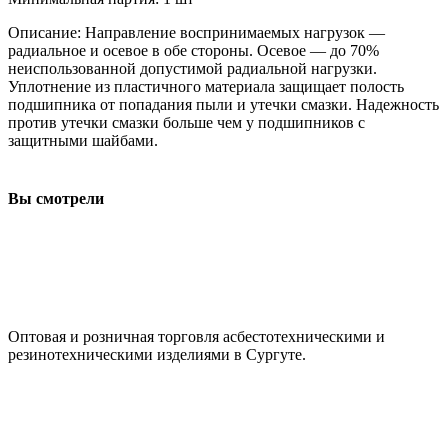
Описание: Направление воспринимаемых нагрузок —
радиальное и осевое в обе стороны. Осевое — до 70%
неиспользованной допустимой радиальной нагрузки.
Уплотнение из пластичного материала защищает полость
подшипника от попадания пыли и утечки смазки. Надежность
против утечки смазки больше чем у подшипников с
защитными шайбами.
Вы смотрели
ООО "АсбестСургут"
Оптовая и розничная торговля асбестотехническими и
резинотехническими изделиями в Сургуте.
г. Сургут, ул. Промышленная 16/5
+7 (929) 243-73-42
+7 (3462) 37-82-77
fenix1548@yandex.ru