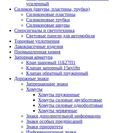
усиленный
Силикон (шнуры, пластины, трубки)
Силиконовые пластины
Силиконовые трубки
Силиконовые шнуры
Спецсигналы и светотехника
Световые панели для автомобиля
Торцевые уплотнения
Лакокрасочные изделия
Промышленная химия
Запорная арматура
Кран шаровый 11Б27П1
Клапан запорный 15кч18п
Клапан обратный пружинный
Дорожные знаки
Запрещающие знаки
Хомуты
Хомуты пружинные
Хомуты силовые двухболтовые
Хомуты силовые одноболтовые
Хомуты червячные
Знаки дополнительной информации
Знаки особых предписаний
Знаки приоритета
Информационные знаки