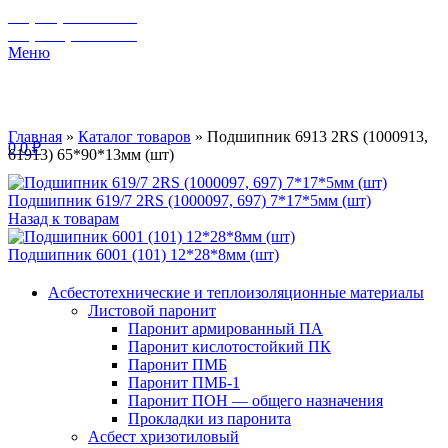
+7 (929) 243-73-42
+7 (3462) 37-82-77
Меню
Главная
»
Каталог товаров
»
Подшипник 6913 2RS (1000913,
0
0
₽
61913) 65*90*13мм (шт)
Подшипник 619/7 2RS (1000097, 697) 7*17*5мм (шт)
Назад к товарам
Подшипник 6001 (101) 12*28*8мм (шт)
Асбестотехнические и теплоизоляционные материалы
Листовой паронит
Паронит армированный ПА
Паронит кислотостойкий ПК
Паронит ПМБ
Паронит ПМБ-1
Паронит ПОН — общего назначения
Прокладки из паронита
Асбест хризотиловый