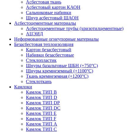
Асбестовая ткань
Асбестовый картон КАОН
Сальниковые набивки
Шнур асбестовый ШАОН
Асбестоцементные материалы
Асбестоцементные трубы (хризотилцементные)
АЦЭИД
Неформованные огнеупорные материалы
Безасбестовая теплоизоляция
Картон безасбестовый
Набивки безасбестовые
Стеклопластик
Шнуры базальтовые ШБН (+750°С)
Шнуры кремнеземный (+1100°С)
Ткань кремнеземная (+1200°С)
Стеклоткань
Камлоки
Камлок ТИП B
Камлок ТИП D
Камлок ТИП DP
Камлок ТИП DС
Камлок ТИП E
Камлок ТИП F
Камлок ТИП А
Камлок ТИП С