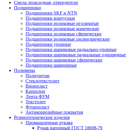
Смола эпоксидная, отвердители
Подшипники
Подшипники SKF и NTN
Подшипники корпусные
Подшипники роликовые игольчатые
Подшипники роликовые конические
Подшипники роликовые сферические
Подшипники роликовые цилиндрические
Подшипники упорные
Подшипники шариковые радиально-упорные
Подшипники шариковые радиальные однорядные
Подшипники шариковые сферические
Подшипники шарнирные
Полимеры
Полиуретан
Стеклотекстолит
Винипласт
Капролон
Лента ФУМ
Текстолит
Фторопласт
Антикоррозийные покрытия
Резинотехнические изделия
Промышленные рукава
Рукав напорный ГОСТ 18698-79