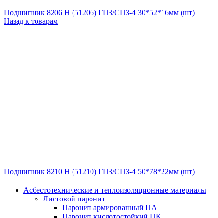
Подшипник 8206 Н (51206) ГПЗ/СПЗ-4 30*52*16мм (шт)
Назад к товарам
Подшипник 8210 Н (51210) ГПЗ/СПЗ-4 50*78*22мм (шт)
Асбестотехнические и теплоизоляционные материалы
Листовой паронит
Паронит армированный ПА
Паронит кислотостойкий ПК