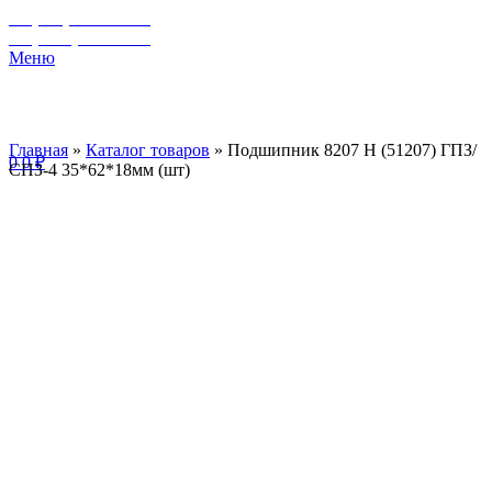
+7 (929) 243-73-42
+7 (3462) 37-82-77
Меню
Главная
»
Каталог товаров
»
Подшипник 8207 Н (51207) ГПЗ/
0
0
₽
СПЗ-4 35*62*18мм (шт)