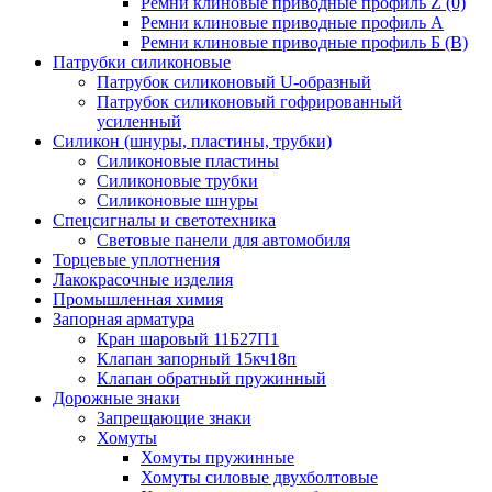
Ремни клиновые приводные профиль Z (0)
Ремни клиновые приводные профиль А
Ремни клиновые приводные профиль Б (B)
Патрубки силиконовые
Патрубок силиконовый U-образный
Патрубок силиконовый гофрированный
усиленный
Силикон (шнуры, пластины, трубки)
Силиконовые пластины
Силиконовые трубки
Силиконовые шнуры
Спецсигналы и светотехника
Световые панели для автомобиля
Торцевые уплотнения
Лакокрасочные изделия
Промышленная химия
Запорная арматура
Кран шаровый 11Б27П1
Клапан запорный 15кч18п
Клапан обратный пружинный
Дорожные знаки
Запрещающие знаки
Хомуты
Хомуты пружинные
Хомуты силовые двухболтовые