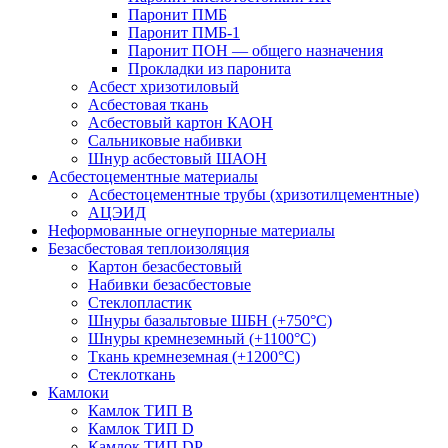
Паронит ПМБ
Паронит ПМБ-1
Паронит ПОН — общего назначения
Прокладки из паронита
Асбест хризотиловый
Асбестовая ткань
Асбестовый картон КАОН
Сальниковые набивки
Шнур асбестовый ШАОН
Асбестоцементные материалы
Асбестоцементные трубы (хризотилцементные)
АЦЭИД
Неформованные огнеупорные материалы
Безасбестовая теплоизоляция
Картон безасбестовый
Набивки безасбестовые
Стеклопластик
Шнуры базальтовые ШБН (+750°С)
Шнуры кремнеземный (+1100°С)
Ткань кремнеземная (+1200°С)
Стеклоткань
Камлоки
Камлок ТИП B
Камлок ТИП D
Камлок ТИП DP