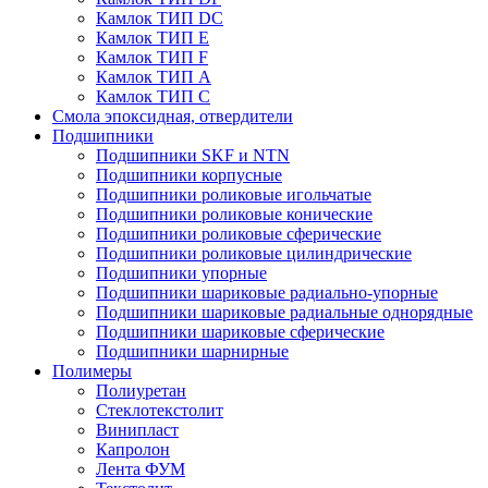
Камлок ТИП DС
Камлок ТИП E
Камлок ТИП F
Камлок ТИП А
Камлок ТИП С
Смола эпоксидная, отвердители
Подшипники
Подшипники SKF и NTN
Подшипники корпусные
Подшипники роликовые игольчатые
Подшипники роликовые конические
Подшипники роликовые сферические
Подшипники роликовые цилиндрические
Подшипники упорные
Подшипники шариковые радиально-упорные
Подшипники шариковые радиальные однорядные
Подшипники шариковые сферические
Подшипники шарнирные
Полимеры
Полиуретан
Стеклотекстолит
Винипласт
Капролон
Лента ФУМ