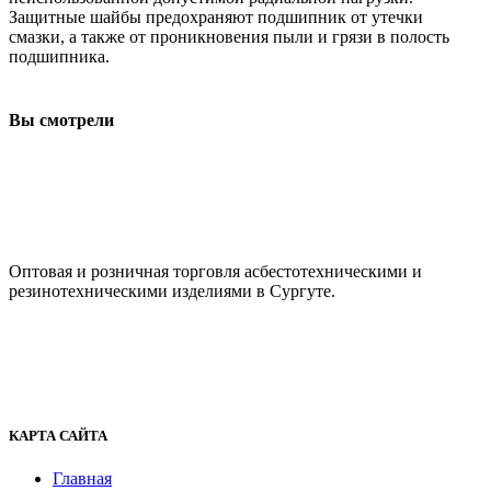
Защитные шайбы предохраняют подшипник от утечки
смазки, а также от проникновения пыли и грязи в полость
подшипника.
Вы смотрели
ООО "АсбестСургут"
Оптовая и розничная торговля асбестотехническими и
резинотехническими изделиями в Сургуте.
г. Сургут, ул. Промышленная 16/5
+7 (929) 243-73-42
+7 (3462) 37-82-77
fenix1548@yandex.ru
КАРТА САЙТА
Главная