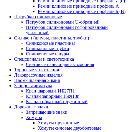
Ремни клиновые приводные профиль Z (0)
Ремни клиновые приводные профиль А
Ремни клиновые приводные профиль Б (B)
Патрубки силиконовые
Патрубок силиконовый U-образный
Патрубок силиконовый гофрированный
усиленный
Силикон (шнуры, пластины, трубки)
Силиконовые пластины
Силиконовые трубки
Силиконовые шнуры
Спецсигналы и светотехника
Световые панели для автомобиля
Торцевые уплотнения
Лакокрасочные изделия
Промышленная химия
Запорная арматура
Кран шаровый 11Б27П1
Клапан запорный 15кч18п
Клапан обратный пружинный
Дорожные знаки
Запрещающие знаки
Хомуты
Хомуты пружинные
Хомуты силовые двухболтовые