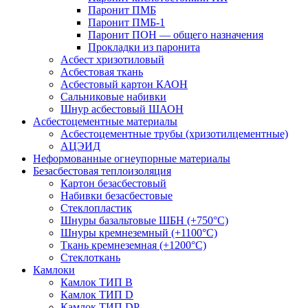
Паронит ПМБ
Паронит ПМБ-1
Паронит ПОН — общего назначения
Прокладки из паронита
Асбест хризотиловый
Асбестовая ткань
Асбестовый картон КАОН
Сальниковые набивки
Шнур асбестовый ШАОН
Асбестоцементные материалы
Асбестоцементные трубы (хризотилцементные)
АЦЭИД
Неформованные огнеупорные материалы
Безасбестовая теплоизоляция
Картон безасбестовый
Набивки безасбестовые
Стеклопластик
Шнуры базальтовые ШБН (+750°С)
Шнуры кремнеземный (+1100°С)
Ткань кремнеземная (+1200°С)
Стеклоткань
Камлоки
Камлок ТИП B
Камлок ТИП D
Камлок ТИП DP