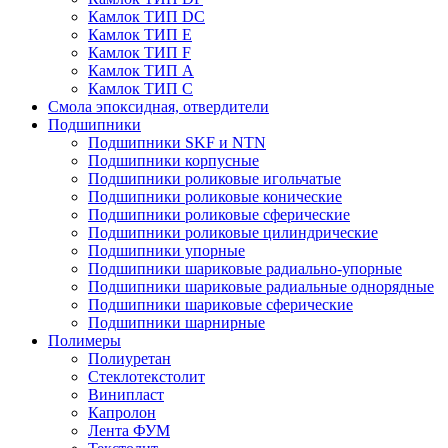
Камлок ТИП DС
Камлок ТИП E
Камлок ТИП F
Камлок ТИП А
Камлок ТИП С
Смола эпоксидная, отвердители
Подшипники
Подшипники SKF и NTN
Подшипники корпусные
Подшипники роликовые игольчатые
Подшипники роликовые конические
Подшипники роликовые сферические
Подшипники роликовые цилиндрические
Подшипники упорные
Подшипники шариковые радиально-упорные
Подшипники шариковые радиальные однорядные
Подшипники шариковые сферические
Подшипники шарнирные
Полимеры
Полиуретан
Стеклотекстолит
Винипласт
Капролон
Лента ФУМ