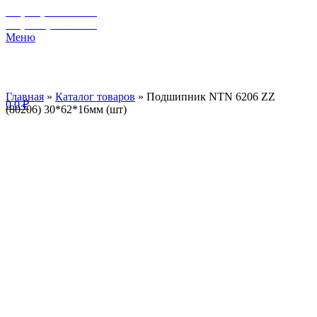
+7 (929) 243-73-42
+7 (3462) 37-82-77
Меню
Главная
»
Каталог товаров
»
Подшипник NTN 6206 ZZ
0
0
₽
(80206) 30*62*16мм (шт)