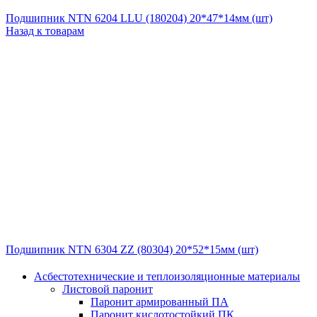
Подшипник NTN 6204 LLU (180204) 20*47*14мм (шт)
Назад к товарам
Подшипник NTN 6304 ZZ (80304) 20*52*15мм (шт)
Асбестотехнические и теплоизоляционные материалы
Листовой паронит
Паронит армированный ПА
Паронит кислотостойкий ПК