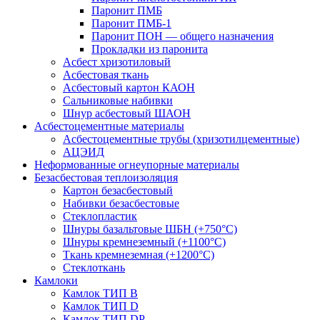
Паронит ПМБ
Паронит ПМБ-1
Паронит ПОН — общего назначения
Прокладки из паронита
Асбест хризотиловый
Асбестовая ткань
Асбестовый картон КАОН
Сальниковые набивки
Шнур асбестовый ШАОН
Асбестоцементные материалы
Асбестоцементные трубы (хризотилцементные)
АЦЭИД
Неформованные огнеупорные материалы
Безасбестовая теплоизоляция
Картон безасбестовый
Набивки безасбестовые
Стеклопластик
Шнуры базальтовые ШБН (+750°С)
Шнуры кремнеземный (+1100°С)
Ткань кремнеземная (+1200°С)
Стеклоткань
Камлоки
Камлок ТИП B
Камлок ТИП D
Камлок ТИП DP