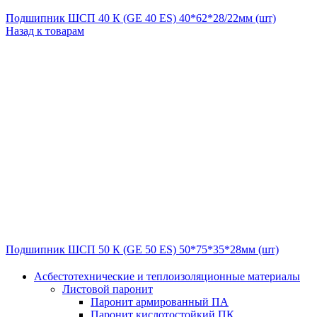
Подшипник ШСП 40 К (GE 40 ES) 40*62*28/22мм (шт)
Назад к товарам
Подшипник ШСП 50 К (GE 50 ES) 50*75*35*28мм (шт)
Асбестотехнические и теплоизоляционные материалы
Листовой паронит
Паронит армированный ПА
Паронит кислотостойкий ПК