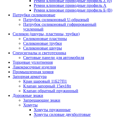
Ремни клиновые приводные профиль Z (0)
Ремни клиновые приводные профиль А
Ремни клиновые приводные профиль Б (B)
Патрубки силиконовые
Патрубок силиконовый U-образный
Патрубок силиконовый гофрированный
усиленный
Силикон (шнуры, пластины, трубки)
Силиконовые пластины
Силиконовые трубки
Силиконовые шнуры
Спецсигналы и светотехника
Световые панели для автомобиля
Торцевые уплотнения
Лакокрасочные изделия
Промышленная химия
Запорная арматура
Кран шаровый 11Б27П1
Клапан запорный 15кч18п
Клапан обратный пружинный
Дорожные знаки
Запрещающие знаки
Хомуты
Хомуты пружинные
Хомуты силовые двухболтовые