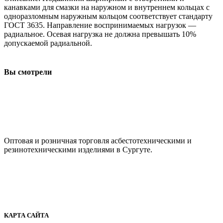
канавками для смазки на наружном и внутреннем кольцах с
одноразломным наружным кольцом соответствует стандарту
ГОСТ 3635. Направление воспринимаемых нагрузок —
радиальное. Осевая нагрузка не должна превышать 10%
допускаемой радиальной.
Вы смотрели
ООО "АсбестСургут"
Оптовая и розничная торговля асбестотехническими и
резинотехническими изделиями в Сургуте.
г. Сургут, ул. Промышленная 16/5
+7 (929) 243-73-42
+7 (3462) 37-82-77
fenix1548@yandex.ru
КАРТА САЙТА