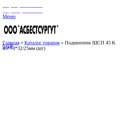
+7 (929) 243-73-42
+7 (3462) 37-82-77
Меню
Главная
»
Каталог товаров
»
Подшипник ШСП 45 K
0
0
₽
45*70*32/25мм (шт)