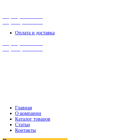
г. Сургут, ул. Промышленная 16/5
ПН-ПТ 9:00 - 16:00
+7 (929) 243-73-42
+7 (3462) 37-82-77
Оплата и доставка
+7 (929) 243-73-42
+7 (3462) 37-82-77
Главная
О компании
Каталог товаров
Статьи
Контакты