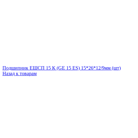
Подшипник ЕШСП 15 К (GE 15 ES) 15*26*12/9мм (шт)
Назад к товарам