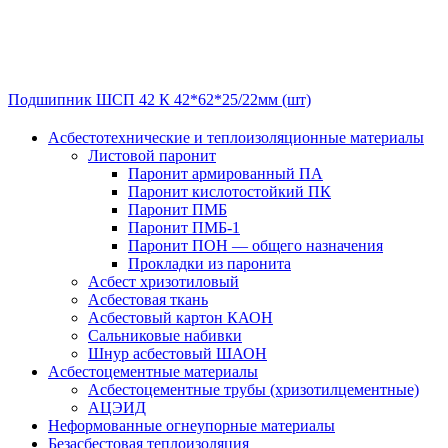
Подшипник ШСП 42 К 42*62*25/22мм (шт)
Асбестотехнические и теплоизоляционные материалы
Листовой паронит
Паронит армированный ПА
Паронит кислотостойкий ПК
Паронит ПМБ
Паронит ПМБ-1
Паронит ПОН — общего назначения
Прокладки из паронита
Асбест хризотиловый
Асбестовая ткань
Асбестовый картон КАОН
Сальниковые набивки
Шнур асбестовый ШАОН
Асбестоцементные материалы
Асбестоцементные трубы (хризотилцементные)
АЦЭИД
Неформованные огнеупорные материалы
Безасбестовая теплоизоляция