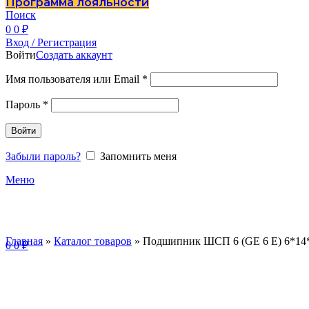
Программа лояльности
Поиск
0
0
₽
Вход / Регистрация
Войти
Создать аккаунт
Имя пользователя или Email
*
Пароль
*
Войти
Забыли пароль?
Запомнить меня
Меню
Главная
»
Каталог товаров
»
Подшипник ШСП 6 (GE 6 E) 6*14*
0
0
₽