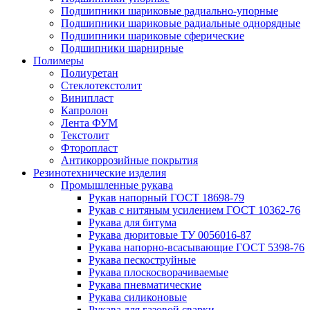
Подшипники шариковые радиально-упорные
Подшипники шариковые радиальные однорядные
Подшипники шариковые сферические
Подшипники шарнирные
Полимеры
Полиуретан
Стеклотекстолит
Винипласт
Капролон
Лента ФУМ
Текстолит
Фторопласт
Антикоррозийные покрытия
Резинотехнические изделия
Промышленные рукава
Рукав напорный ГОСТ 18698-79
Рукав с нитяным усилением ГОСТ 10362-76
Рукава для битума
Рукава дюритовые ТУ 0056016-87
Рукава напорно-всасывающие ГОСТ 5398-76
Рукава пескоструйные
Рукава плоскосворачиваемые
Рукава пневматические
Рукава силиконовые
Рукава для газовой сварки