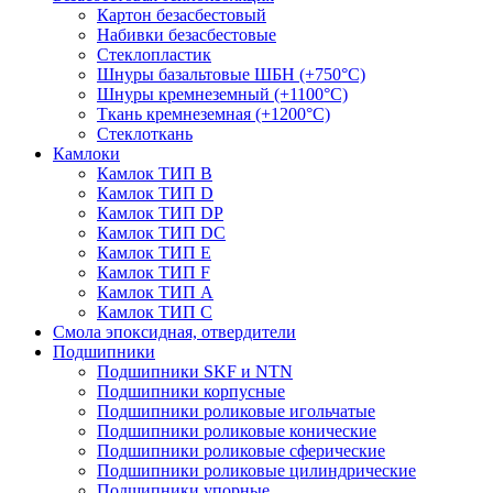
Картон безасбестовый
Набивки безасбестовые
Стеклопластик
Шнуры базальтовые ШБН (+750°С)
Шнуры кремнеземный (+1100°С)
Ткань кремнеземная (+1200°С)
Стеклоткань
Камлоки
Камлок ТИП B
Камлок ТИП D
Камлок ТИП DP
Камлок ТИП DС
Камлок ТИП E
Камлок ТИП F
Камлок ТИП А
Камлок ТИП С
Смола эпоксидная, отвердители
Подшипники
Подшипники SKF и NTN
Подшипники корпусные
Подшипники роликовые игольчатые
Подшипники роликовые конические
Подшипники роликовые сферические
Подшипники роликовые цилиндрические
Подшипники упорные