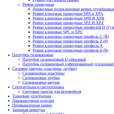
Ремни приводные
Приводные поликлиновые ремни (ручейковые
Ремни клиновые приводные SPA и XPA
Ремни клиновые приводные SPB И XPB
Ремни клиновые приводные SPZ И XPZ
Ремни клиновые приводные профилей D (Г) и
Ремни клиновые SPC и XPC
Ремни клиновые приводные профиль C (В)
Ремни клиновые приводные профиль Z (0)
Ремни клиновые приводные профиль А
Ремни клиновые приводные профиль Б (B)
Патрубки силиконовые
Патрубок силиконовый U-образный
Патрубок силиконовый гофрированный усиленный
Силикон (шнуры, пластины, трубки)
Силиконовые пластины
Силиконовые трубки
Силиконовые шнуры
Спецсигналы и светотехника
Световые панели для автомобиля
Торцевые уплотнения
Лакокрасочные изделия
Промышленная химия
Запорная арматура