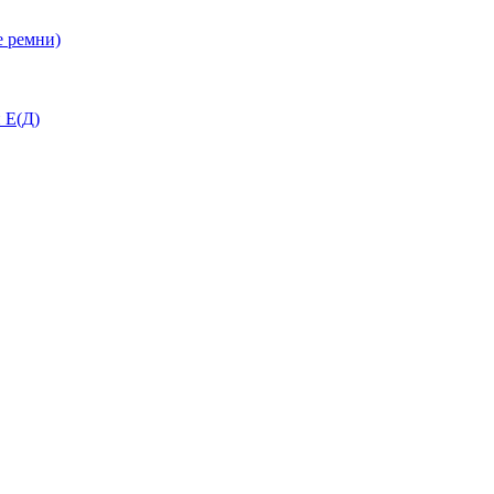
 ремни)
 Е(Д)