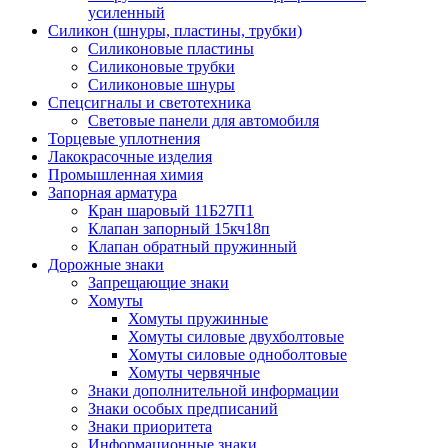
усиленный
Силикон (шнуры, пластины, трубки)
Силиконовые пластины
Силиконовые трубки
Силиконовые шнуры
Спецсигналы и светотехника
Световые панели для автомобиля
Торцевые уплотнения
Лакокрасочные изделия
Промышленная химия
Запорная арматура
Кран шаровый 11Б27П1
Клапан запорный 15кч18п
Клапан обратный пружинный
Дорожные знаки
Запрещающие знаки
Хомуты
Хомуты пружинные
Хомуты силовые двухболтовые
Хомуты силовые одноболтовые
Хомуты червячные
Знаки дополнительной информации
Знаки особых предписаний
Знаки приоритета
Информационные знаки