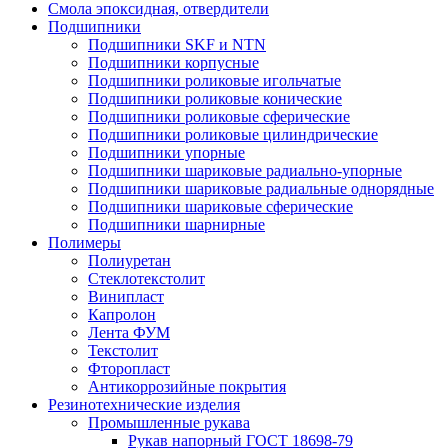
Смола эпоксидная, отвердители
Подшипники
Подшипники SKF и NTN
Подшипники корпусные
Подшипники роликовые игольчатые
Подшипники роликовые конические
Подшипники роликовые сферические
Подшипники роликовые цилиндрические
Подшипники упорные
Подшипники шариковые радиально-упорные
Подшипники шариковые радиальные однорядные
Подшипники шариковые сферические
Подшипники шарнирные
Полимеры
Полиуретан
Стеклотекстолит
Винипласт
Капролон
Лента ФУМ
Текстолит
Фторопласт
Антикоррозийные покрытия
Резинотехнические изделия
Промышленные рукава
Рукав напорный ГОСТ 18698-79