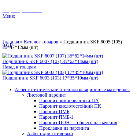
+7 (929) 243-73-42
+7 (3462) 37-82-77
Меню
Главная
»
Каталог товаров
»
Подшипник SKF 6005 (105)
0
0
₽
25*47*12мм (шт)
Подшипник SKF 6007 (107) 35*62*14мм (шт)
Назад к товарам
Подшипник SKF 6003 (103) 17*35*10мм (шт)
Асбестотехнические и теплоизоляционные материалы
Листовой паронит
Паронит армированный ПА
Паронит кислотостойкий ПК
Паронит ПМБ
Паронит ПМБ-1
Паронит ПОН — общего назначения
Прокладки из паронита
Асбест хризотиловый