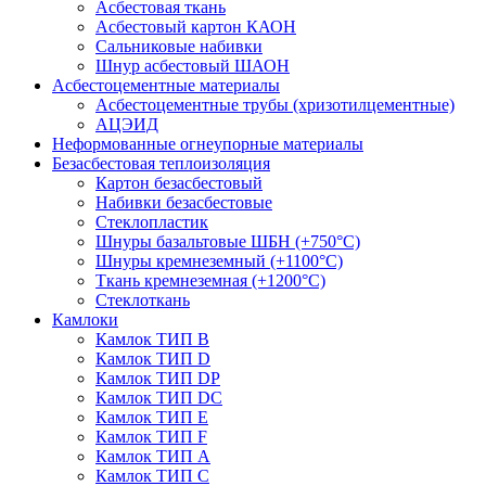
Асбестовая ткань
Асбестовый картон КАОН
Сальниковые набивки
Шнур асбестовый ШАОН
Асбестоцементные материалы
Асбестоцементные трубы (хризотилцементные)
АЦЭИД
Неформованные огнеупорные материалы
Безасбестовая теплоизоляция
Картон безасбестовый
Набивки безасбестовые
Стеклопластик
Шнуры базальтовые ШБН (+750°С)
Шнуры кремнеземный (+1100°С)
Ткань кремнеземная (+1200°С)
Стеклоткань
Камлоки
Камлок ТИП B
Камлок ТИП D
Камлок ТИП DP
Камлок ТИП DС
Камлок ТИП E
Камлок ТИП F
Камлок ТИП А
Камлок ТИП С