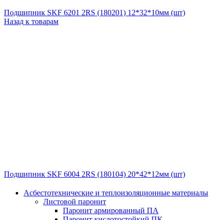
Подшипник SKF 6201 2RS (180201) 12*32*10мм (шт)
Назад к товарам
Подшипник SKF 6004 2RS (180104) 20*42*12мм (шт)
Асбестотехнические и теплоизоляционные материалы
Листовой паронит
Паронит армированный ПА
Паронит кислотостойкий ПК