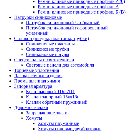
Ремни клиновые приводные профиль Z (0)
Ремни клиновые приводные профиль А
Ремни клиновые приводные профиль Б (B)
Патрубки силиконовые
Патрубок силиконовый U-образный
Патрубок силиконовый гофрированный
усиленный
Силикон (шнуры, пластины, трубки)
Силиконовые пластины
Силиконовые трубки
Силиконовые шнуры
Спецсигналы и светотехника
Световые панели для автомобиля
Торцевые уплотнения
Лакокрасочные изделия
Промышленная химия
Запорная арматура
Кран шаровый 11Б27П1
Клапан запорный 15кч18п
Клапан обратный пружинный
Дорожные знаки
Запрещающие знаки
Хомуты
Хомуты пружинные
Хомуты силовые двухболтовые