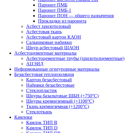
Паронит ПМБ
Паронит ПМБ-1
Паронит ПОН — общего назначения
Прокладки из паронита
Асбест хризотиловый
Асбестовая ткань
Асбестовый картон КАОН
Сальниковые набивки
Шнур асбестовый ШАОН
Асбестоцементные материалы
Асбестоцементные трубы (хризотилцементные)
АЦЭИД
Неформованные огнеупорные материалы
Безасбестовая теплоизоляция
Картон безасбестовый
Набивки безасбестовые
Стеклопластик
Шнуры базальтовые ШБН (+750°С)
Шнуры кремнеземный (+1100°С)
Ткань кремнеземная (+1200°С)
Стеклоткань
Камлоки
Камлок ТИП B
Камлок ТИП D