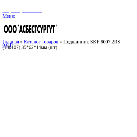
+7 (929) 243-73-42
+7 (3462) 37-82-77
Меню
Главная
»
Каталог товаров
»
Подшипник SKF 6007 2RS
0
0
₽
(180107) 35*62*14мм (шт)