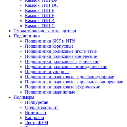
Камлок ТИП DP
Камлок ТИП DС
Камлок ТИП E
Камлок ТИП F
Камлок ТИП А
Камлок ТИП С
Смола эпоксидная, отвердители
Подшипники
Подшипники SKF и NTN
Подшипники корпусные
Подшипники роликовые игольчатые
Подшипники роликовые конические
Подшипники роликовые сферические
Подшипники роликовые цилиндрические
Подшипники упорные
Подшипники шариковые радиально-упорные
Подшипники шариковые радиальные однорядные
Подшипники шариковые сферические
Подшипники шарнирные
Полимеры
Полиуретан
Стеклотекстолит
Винипласт
Капролон
Лента ФУМ