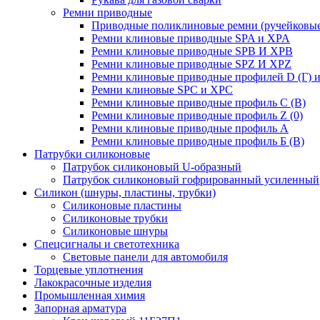
Ремни приводные
Приводные поликлиновые ремни (ручейковые
Ремни клиновые приводные SPA и XPA
Ремни клиновые приводные SPB И XPB
Ремни клиновые приводные SPZ И XPZ
Ремни клиновые приводные профилей D (Г) и
Ремни клиновые SPC и XPC
Ремни клиновые приводные профиль C (В)
Ремни клиновые приводные профиль Z (0)
Ремни клиновые приводные профиль А
Ремни клиновые приводные профиль Б (B)
Патрубки силиконовые
Патрубок силиконовый U-образный
Патрубок силиконовый гофрированный усиленный
Силикон (шнуры, пластины, трубки)
Силиконовые пластины
Силиконовые трубки
Силиконовые шнуры
Спецсигналы и светотехника
Световые панели для автомобиля
Торцевые уплотнения
Лакокрасочные изделия
Промышленная химия
Запорная арматура