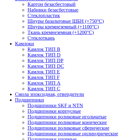
Картон безасбестовый
Набивки безасбестовые
Стеклопластик
Шнуры базальтовые ШБН (+750°С)
Шнуры кремнеземный (+1100°С)
Ткань кремнеземная (+1200°С)
Стеклоткань
Камлоки
Камлок ТИП B
Камлок ТИП D
Камлок ТИП DP
Камлок ТИП DС
Камлок ТИП E
Камлок ТИП F
Камлок ТИП А
Камлок ТИП С
Смола эпоксидная, отвердители
Подшипники
Подшипники SKF и NTN
Подшипники корпусные
Подшипники роликовые игольчатые
Подшипники роликовые конические
Подшипники роликовые сферические
Подшипники роликовые цилиндрические
Подшипники упорные