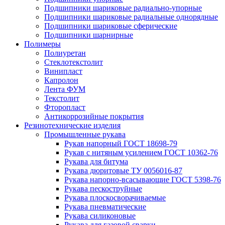
Подшипники шариковые радиально-упорные
Подшипники шариковые радиальные однорядные
Подшипники шариковые сферические
Подшипники шарнирные
Полимеры
Полиуретан
Стеклотекстолит
Винипласт
Капролон
Лента ФУМ
Текстолит
Фторопласт
Антикоррозийные покрытия
Резинотехнические изделия
Промышленные рукава
Рукав напорный ГОСТ 18698-79
Рукав с нитяным усилением ГОСТ 10362-76
Рукава для битума
Рукава дюритовые ТУ 0056016-87
Рукава напорно-всасывающие ГОСТ 5398-76
Рукава пескоструйные
Рукава плоскосворачиваемые
Рукава пневматические
Рукава силиконовые
Рукава для газовой сварки