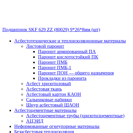
Подшипник SKF 629 ZZ (80029) 9*26*8мм (шт)
Асбестотехнические и теплоизоляционные материалы
Листовой паронит
Паронит армированный ПА
Паронит кислотостойкий ПК
Паронит ПМБ
Паронит ПМБ-1
Паронит ПОН — общего назначения
Прокладки из паронита
Асбест хризотиловый
Асбестовая ткань
Асбестовый картон КАОН
Сальниковые набивки
Шнур асбестовый ШАОН
Асбестоцементные материалы
Асбестоцементные трубы (хризотилцементные)
АЦЭИД
Неформованные огнеупорные материалы
Безасбестовая теплоизоляция