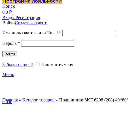
Программа лояльности
Поиск
0
0
₽
Вход / Регистрация
Войти
Создать аккаунт
Имя пользователя или Email
*
Пароль
*
Войти
Забыли пароль?
Запомнить меня
Меню
Главная
»
Каталог товаров
»
Подшипник SKF 6208 (208) 40*80
0
0
₽