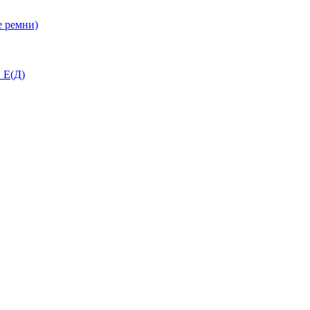
 ремни)
 Е(Д)