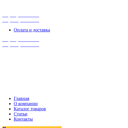
г. Сургут, ул. Промышленная 16/5
ПН-ПТ 9:00 - 16:00
+7 (929) 243-73-42
+7 (3462) 37-82-77
Оплата и доставка
+7 (929) 243-73-42
+7 (3462) 37-82-77
Главная
О компании
Каталог товаров
Статьи
Контакты