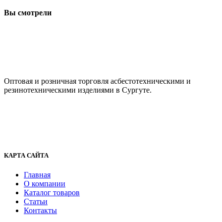
Вы смотрели
ООО "АсбестСургут"
Оптовая и розничная торговля асбестотехническими и
резинотехническими изделиями в Сургуте.
г. Сургут, ул. Промышленная 16/5
+7 (929) 243-73-42
+7 (3462) 37-82-77
fenix1548@yandex.ru
КАРТА САЙТА
Главная
О компании
Каталог товаров
Статьи
Контакты