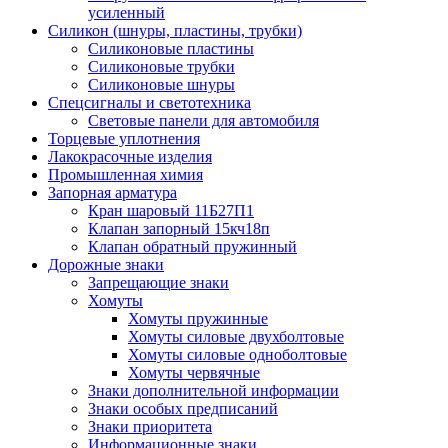
усиленный
Силикон (шнуры, пластины, трубки)
Силиконовые пластины
Силиконовые трубки
Силиконовые шнуры
Спецсигналы и светотехника
Световые панели для автомобиля
Торцевые уплотнения
Лакокрасочные изделия
Промышленная химия
Запорная арматура
Кран шаровый 11Б27П1
Клапан запорный 15кч18п
Клапан обратный пружинный
Дорожные знаки
Запрещающие знаки
Хомуты
Хомуты пружинные
Хомуты силовые двухболтовые
Хомуты силовые одноболтовые
Хомуты червячные
Знаки дополнительной информации
Знаки особых предписаний
Знаки приоритета
Информационные знаки