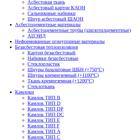
Асбестовая ткань
Асбестовый картон КАОН
Сальниковые набивки
Шнур асбестовый ШАОН
Асбестоцементные материалы
Асбестоцементные трубы (хризотилцементные)
АЦЭИД
Неформованные огнеупорные материалы
Безасбестовая теплоизоляция
Картон безасбестовый
Набивки безасбестовые
Стеклопластик
Шнуры базальтовые ШБН (+750°С)
Шнуры кремнеземный (+1100°С)
Ткань кремнеземная (+1200°С)
Стеклоткань
Камлоки
Камлок ТИП B
Камлок ТИП D
Камлок ТИП DP
Камлок ТИП DС
Камлок ТИП E
Камлок ТИП F
Камлок ТИП А
Камлок ТИП С