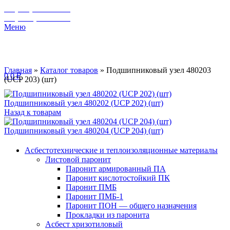
+7 (929) 243-73-42
+7 (3462) 37-82-77
Меню
Главная
»
Каталог товаров
»
Подшипниковый узел 480203
0
0
₽
(UCP 203) (шт)
Подшипниковый узел 480202 (UCP 202) (шт)
Назад к товарам
Подшипниковый узел 480204 (UCP 204) (шт)
Асбестотехнические и теплоизоляционные материалы
Листовой паронит
Паронит армированный ПА
Паронит кислотостойкий ПК
Паронит ПМБ
Паронит ПМБ-1
Паронит ПОН — общего назначения
Прокладки из паронита
Асбест хризотиловый