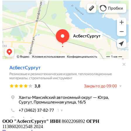
ООО "АсбестСургут"
ИНН
8602206892
ОГРН
1138602012548
2024