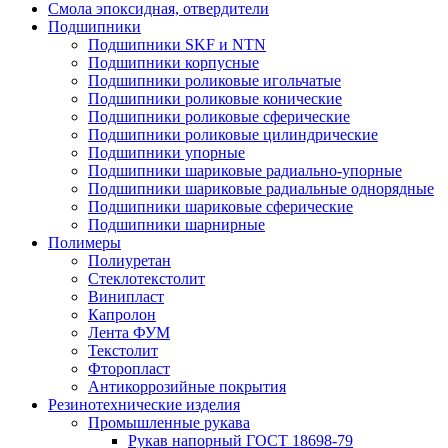
Смола эпоксидная, отвердители
Подшипники
Подшипники SKF и NTN
Подшипники корпусные
Подшипники роликовые игольчатые
Подшипники роликовые конические
Подшипники роликовые сферические
Подшипники роликовые цилиндрические
Подшипники упорные
Подшипники шариковые радиально-упорные
Подшипники шариковые радиальные однорядные
Подшипники шариковые сферические
Подшипники шарнирные
Полимеры
Полиуретан
Стеклотекстолит
Винипласт
Капролон
Лента ФУМ
Текстолит
Фторопласт
Антикоррозийные покрытия
Резинотехнические изделия
Промышленные рукава
Рукав напорный ГОСТ 18698-79