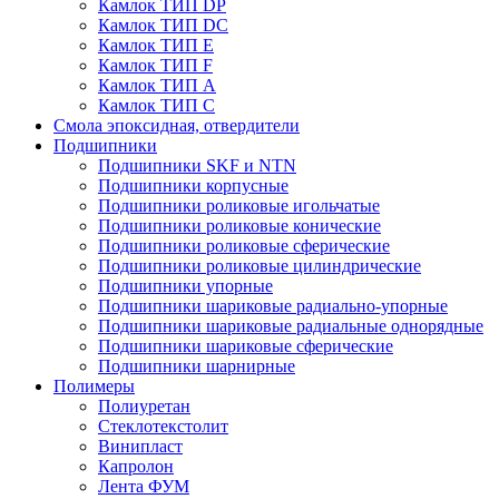
Камлок ТИП DP
Камлок ТИП DС
Камлок ТИП E
Камлок ТИП F
Камлок ТИП А
Камлок ТИП С
Смола эпоксидная, отвердители
Подшипники
Подшипники SKF и NTN
Подшипники корпусные
Подшипники роликовые игольчатые
Подшипники роликовые конические
Подшипники роликовые сферические
Подшипники роликовые цилиндрические
Подшипники упорные
Подшипники шариковые радиально-упорные
Подшипники шариковые радиальные однорядные
Подшипники шариковые сферические
Подшипники шарнирные
Полимеры
Полиуретан
Стеклотекстолит
Винипласт
Капролон
Лента ФУМ