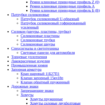
Ремни клиновые приводные профиль Z (0)
Ремни клиновые приводные профиль А
Ремни клиновые приводные профиль Б (B)
Патрубки силиконовые
Патрубок силиконовый U-образный
Патрубок силиконовый гофрированный
усиленный
Силикон (шнуры, пластины, трубки)
Силиконовые пластины
Силиконовые трубки
Силиконовые шнуры
Спецсигналы и светотехника
Световые панели для автомобиля
Торцевые уплотнения
Лакокрасочные изделия
Промышленная химия
Запорная арматура
Кран шаровый 11Б27П1
Клапан запорный 15кч18п
Клапан обратный пружинный
Дорожные знаки
Запрещающие знаки
Хомуты
Хомуты пружинные
Хомуты силовые двухболтовые