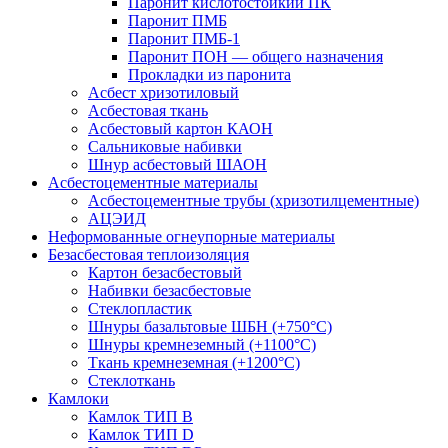
Паронит кислотостойкий ПК
Паронит ПМБ
Паронит ПМБ-1
Паронит ПОН — общего назначения
Прокладки из паронита
Асбест хризотиловый
Асбестовая ткань
Асбестовый картон КАОН
Сальниковые набивки
Шнур асбестовый ШАОН
Асбестоцементные материалы
Асбестоцементные трубы (хризотилцементные)
АЦЭИД
Неформованные огнеупорные материалы
Безасбестовая теплоизоляция
Картон безасбестовый
Набивки безасбестовые
Стеклопластик
Шнуры базальтовые ШБН (+750°С)
Шнуры кремнеземный (+1100°С)
Ткань кремнеземная (+1200°С)
Стеклоткань
Камлоки
Камлок ТИП B
Камлок ТИП D