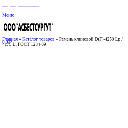
+7 (929) 243-73-42
+7 (3462) 37-82-77
Меню
Главная
»
Каталог товаров
»
Ремень клиновой D(Г)-4250 Lp /
0
0
₽
4175 Li ГОСТ 1284-89