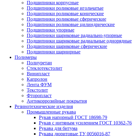
Подшипники корпусные
Подшипники роликовые игольчатые
Подшипники роликовые конические
Подшипники роликовые сферические
Подшипники роликовые цилиндрические
Подшипники упорные
Подшипники шариковые радиально-упорные
Подшипники шариковые радиальные однорядные
Подшипники шариковые сферические
Подшипники шарнирные
Полимеры
Полиуретан
Стеклотекстолит
Винипласт
Капролон
Лента ФУМ
Текстолит
Фторопласт
Антикоррозийные покрытия
Резинотехнические изделия
Промышленные рукава
Рукав напорный ГОСТ 18698-79
Рукав с нитяным усилением ГОСТ 10362-76
Рукава для битума
Рукава дюритовые ТУ 0056016-87