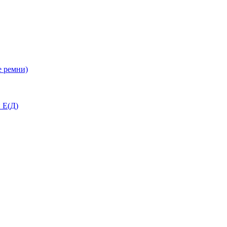
 ремни)
 Е(Д)