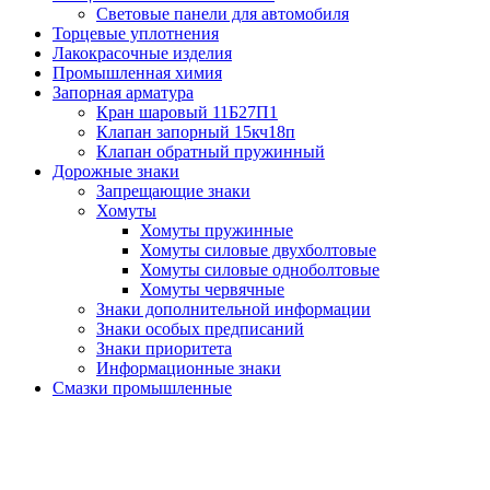
Световые панели для автомобиля
Торцевые уплотнения
Лакокрасочные изделия
Промышленная химия
Запорная арматура
Кран шаровый 11Б27П1
Клапан запорный 15кч18п
Клапан обратный пружинный
Дорожные знаки
Запрещающие знаки
Хомуты
Хомуты пружинные
Хомуты силовые двухболтовые
Хомуты силовые одноболтовые
Хомуты червячные
Знаки дополнительной информации
Знаки особых предписаний
Знаки приоритета
Информационные знаки
Смазки промышленные