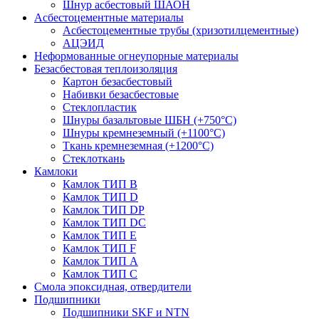
Шнур асбестовый ШАОН
Асбестоцементные материалы
Асбестоцементные трубы (хризотилцементные)
АЦЭИД
Неформованные огнеупорные материалы
Безасбестовая теплоизоляция
Картон безасбестовый
Набивки безасбестовые
Стеклопластик
Шнуры базальтовые ШБН (+750°С)
Шнуры кремнеземный (+1100°С)
Ткань кремнеземная (+1200°С)
Стеклоткань
Камлоки
Камлок ТИП B
Камлок ТИП D
Камлок ТИП DP
Камлок ТИП DС
Камлок ТИП E
Камлок ТИП F
Камлок ТИП А
Камлок ТИП С
Смола эпоксидная, отвердители
Подшипники
Подшипники SKF и NTN