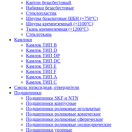
Картон безасбестовый
Набивки безасбестовые
Стеклопластик
Шнуры базальтовые ШБН (+750°С)
Шнуры кремнеземный (+1100°С)
Ткань кремнеземная (+1200°С)
Стеклоткань
Камлоки
Камлок ТИП B
Камлок ТИП D
Камлок ТИП DP
Камлок ТИП DС
Камлок ТИП E
Камлок ТИП F
Камлок ТИП А
Камлок ТИП С
Смола эпоксидная, отвердители
Подшипники
Подшипники SKF и NTN
Подшипники корпусные
Подшипники роликовые игольчатые
Подшипники роликовые конические
Подшипники роликовые сферические
Подшипники роликовые цилиндрические
Подшипники упорные