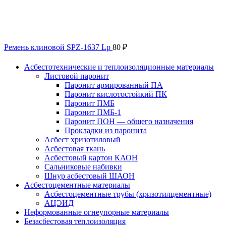
Ремень клиновой SPZ-1637 Lp
80
₽
Асбестотехнические и теплоизоляционные материалы
Листовой паронит
Паронит армированный ПА
Паронит кислотостойкий ПК
Паронит ПМБ
Паронит ПМБ-1
Паронит ПОН — общего назначения
Прокладки из паронита
Асбест хризотиловый
Асбестовая ткань
Асбестовый картон КАОН
Сальниковые набивки
Шнур асбестовый ШАОН
Асбестоцементные материалы
Асбестоцементные трубы (хризотилцементные)
АЦЭИД
Неформованные огнеупорные материалы
Безасбестовая теплоизоляция