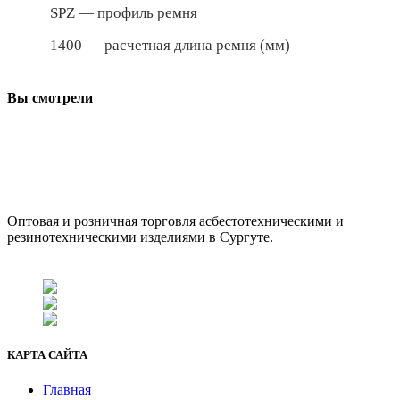
SPZ — профиль ремня
1400 — расчетная длина ремня (мм)
Вы смотрели
ООО "АсбестСургут"
Оптовая и розничная торговля асбестотехническими и
резинотехническими изделиями в Сургуте.
г. Сургут, ул. Промышленная 16/5
+7 (929) 243-73-42
+7 (3462) 37-82-77
fenix1548@yandex.ru
КАРТА САЙТА
Главная