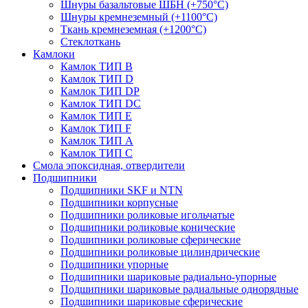
Шнуры базальтовые ШБН (+750°С)
Шнуры кремнеземный (+1100°С)
Ткань кремнеземная (+1200°С)
Стеклоткань
Камлоки
Камлок ТИП B
Камлок ТИП D
Камлок ТИП DP
Камлок ТИП DС
Камлок ТИП E
Камлок ТИП F
Камлок ТИП А
Камлок ТИП С
Смола эпоксидная, отвердители
Подшипники
Подшипники SKF и NTN
Подшипники корпусные
Подшипники роликовые игольчатые
Подшипники роликовые конические
Подшипники роликовые сферические
Подшипники роликовые цилиндрические
Подшипники упорные
Подшипники шариковые радиально-упорные
Подшипники шариковые радиальные однорядные
Подшипники шариковые сферические