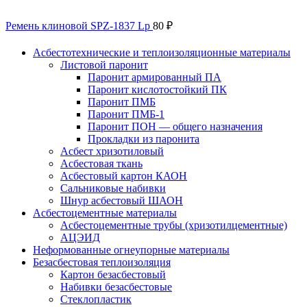
Ремень клиновой SPZ-1837 Lp
80
₽
Асбестотехнические и теплоизоляционные материалы
Листовой паронит
Паронит армированный ПА
Паронит кислотостойкий ПК
Паронит ПМБ
Паронит ПМБ-1
Паронит ПОН — общего назначения
Прокладки из паронита
Асбест хризотиловый
Асбестовая ткань
Асбестовый картон КАОН
Сальниковые набивки
Шнур асбестовый ШАОН
Асбестоцементные материалы
Асбестоцементные трубы (хризотилцементные)
АЦЭИД
Неформованные огнеупорные материалы
Безасбестовая теплоизоляция
Картон безасбестовый
Набивки безасбестовые
Стеклопластик