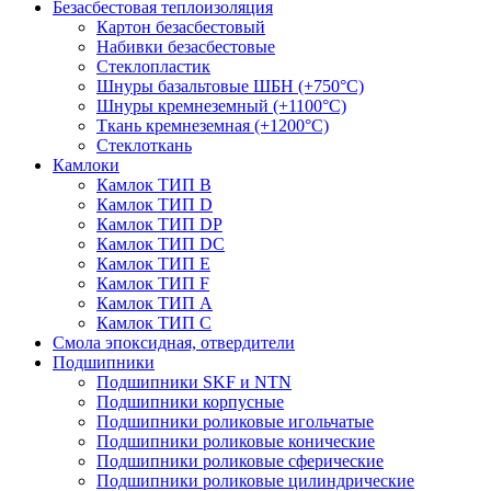
Безасбестовая теплоизоляция
Картон безасбестовый
Набивки безасбестовые
Стеклопластик
Шнуры базальтовые ШБН (+750°С)
Шнуры кремнеземный (+1100°С)
Ткань кремнеземная (+1200°С)
Стеклоткань
Камлоки
Камлок ТИП B
Камлок ТИП D
Камлок ТИП DP
Камлок ТИП DС
Камлок ТИП E
Камлок ТИП F
Камлок ТИП А
Камлок ТИП С
Смола эпоксидная, отвердители
Подшипники
Подшипники SKF и NTN
Подшипники корпусные
Подшипники роликовые игольчатые
Подшипники роликовые конические
Подшипники роликовые сферические
Подшипники роликовые цилиндрические