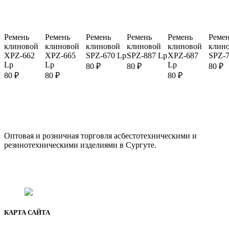
Ремень
Ремень
Ремень
Ремень
Ремень
Реме
клиновой
клиновой
клиновой
клиновой
клиновой
клин
XPZ-662
XPZ-665
SPZ-670 Lp
SPZ-887 Lp
XPZ-687
SPZ-7
Lp
Lp
Lp
80
₽
80
₽
80
₽
80
₽
80
₽
80
₽
ООО "АсбестСургут"
Оптовая и розничная торговля асбестотехническими и
резинотехническими изделиями в Сургуте.
г. Сургут, ул. Промышленная 16/5
+7 (929) 243-73-42
+7 (3462) 37-82-77
fenix1548@yandex.ru
КАРТА САЙТА