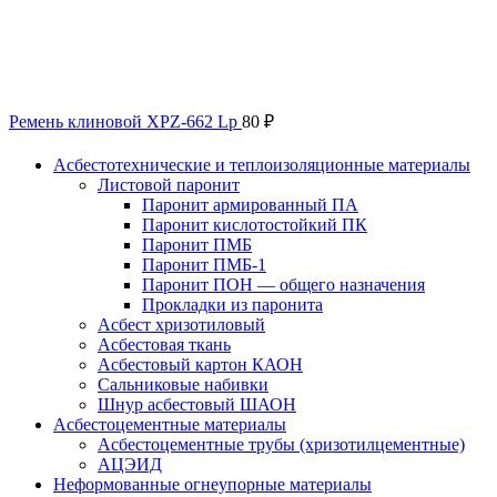
Ремень клиновой XPZ-662 Lp
80
₽
Асбестотехнические и теплоизоляционные материалы
Листовой паронит
Паронит армированный ПА
Паронит кислотостойкий ПК
Паронит ПМБ
Паронит ПМБ-1
Паронит ПОН — общего назначения
Прокладки из паронита
Асбест хризотиловый
Асбестовая ткань
Асбестовый картон КАОН
Сальниковые набивки
Шнур асбестовый ШАОН
Асбестоцементные материалы
Асбестоцементные трубы (хризотилцементные)
АЦЭИД
Неформованные огнеупорные материалы