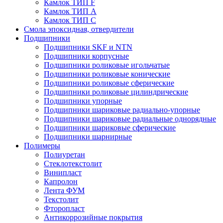
Камлок ТИП F
Камлок ТИП А
Камлок ТИП С
Смола эпоксидная, отвердители
Подшипники
Подшипники SKF и NTN
Подшипники корпусные
Подшипники роликовые игольчатые
Подшипники роликовые конические
Подшипники роликовые сферические
Подшипники роликовые цилиндрические
Подшипники упорные
Подшипники шариковые радиально-упорные
Подшипники шариковые радиальные однорядные
Подшипники шариковые сферические
Подшипники шарнирные
Полимеры
Полиуретан
Стеклотекстолит
Винипласт
Капролон
Лента ФУМ
Текстолит
Фторопласт
Антикоррозийные покрытия