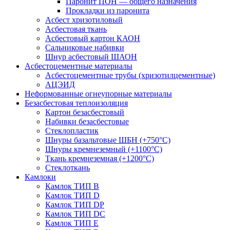
Паронит ПОН — общего назначения
Прокладки из паронита
Асбест хризотиловый
Асбестовая ткань
Асбестовый картон КАОН
Сальниковые набивки
Шнур асбестовый ШАОН
Асбестоцементные материалы
Асбестоцементные трубы (хризотилцементные)
АЦЭИД
Неформованные огнеупорные материалы
Безасбестовая теплоизоляция
Картон безасбестовый
Набивки безасбестовые
Стеклопластик
Шнуры базальтовые ШБН (+750°С)
Шнуры кремнеземный (+1100°С)
Ткань кремнеземная (+1200°С)
Стеклоткань
Камлоки
Камлок ТИП B
Камлок ТИП D
Камлок ТИП DP
Камлок ТИП DС
Камлок ТИП E