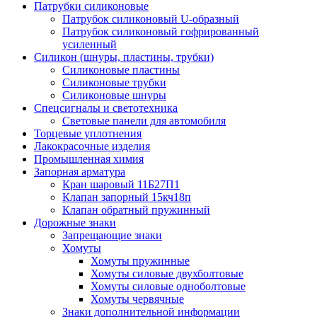
Патрубки силиконовые
Патрубок силиконовый U-образный
Патрубок силиконовый гофрированный
усиленный
Силикон (шнуры, пластины, трубки)
Силиконовые пластины
Силиконовые трубки
Силиконовые шнуры
Спецсигналы и светотехника
Световые панели для автомобиля
Торцевые уплотнения
Лакокрасочные изделия
Промышленная химия
Запорная арматура
Кран шаровый 11Б27П1
Клапан запорный 15кч18п
Клапан обратный пружинный
Дорожные знаки
Запрещающие знаки
Хомуты
Хомуты пружинные
Хомуты силовые двухболтовые
Хомуты силовые одноболтовые
Хомуты червячные
Знаки дополнительной информации