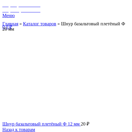
+7 (929) 243-73-42
+7 (3462) 37-82-77
Меню
Главная
»
Каталог товаров
»
Шнур базальтовый плетёный Ф
0
0
₽
20 мм
Шнур базальтовый плетёный Ф 12 мм
20
₽
Назад к товарам