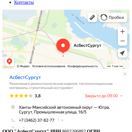
Контакты
ООО "АсбестСургут"
ИНН
8602206892
ОГРН