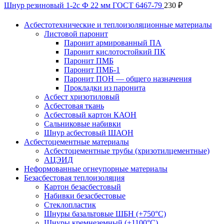
Шнур резиновый 1-2с Ф 22 мм ГОСТ 6467-79
230
₽
Асбестотехнические и теплоизоляционные материалы
Листовой паронит
Паронит армированный ПА
Паронит кислотостойкий ПК
Паронит ПМБ
Паронит ПМБ-1
Паронит ПОН — общего назначения
Прокладки из паронита
Асбест хризотиловый
Асбестовая ткань
Асбестовый картон КАОН
Сальниковые набивки
Шнур асбестовый ШАОН
Асбестоцементные материалы
Асбестоцементные трубы (хризотилцементные)
АЦЭИД
Неформованные огнеупорные материалы
Безасбестовая теплоизоляция
Картон безасбестовый
Набивки безасбестовые
Стеклопластик
Шнуры базальтовые ШБН (+750°С)
Шнуры кремнеземный (+1100°С)