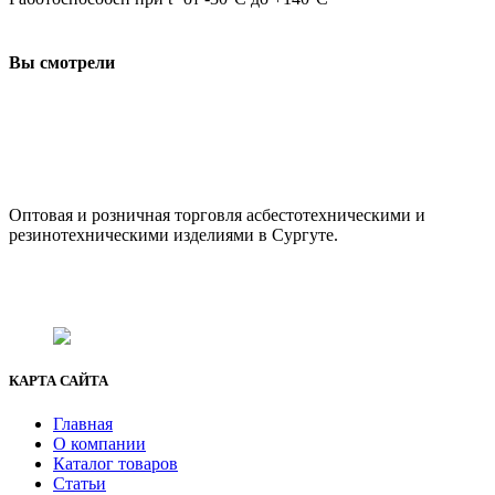
Вы смотрели
ООО "АсбестСургут"
Оптовая и розничная торговля асбестотехническими и
резинотехническими изделиями в Сургуте.
г. Сургут, ул. Промышленная 16/5
+7 (929) 243-73-42
+7 (3462) 37-82-77
fenix1548@yandex.ru
КАРТА САЙТА
Главная
О компании
Каталог товаров
Статьи