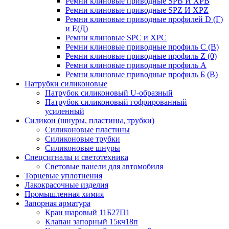
Ремни клиновые приводные SPB И XPB
Ремни клиновые приводные SPZ И XPZ
Ремни клиновые приводные профилей D (Г)
и Е(Д)
Ремни клиновые SPC и XPC
Ремни клиновые приводные профиль C (В)
Ремни клиновые приводные профиль Z (0)
Ремни клиновые приводные профиль А
Ремни клиновые приводные профиль Б (B)
Патрубки силиконовые
Патрубок силиконовый U-образный
Патрубок силиконовый гофрированный
усиленный
Силикон (шнуры, пластины, трубки)
Силиконовые пластины
Силиконовые трубки
Силиконовые шнуры
Спецсигналы и светотехника
Световые панели для автомобиля
Торцевые уплотнения
Лакокрасочные изделия
Промышленная химия
Запорная арматура
Кран шаровый 11Б27П1
Клапан запорный 15кч18п