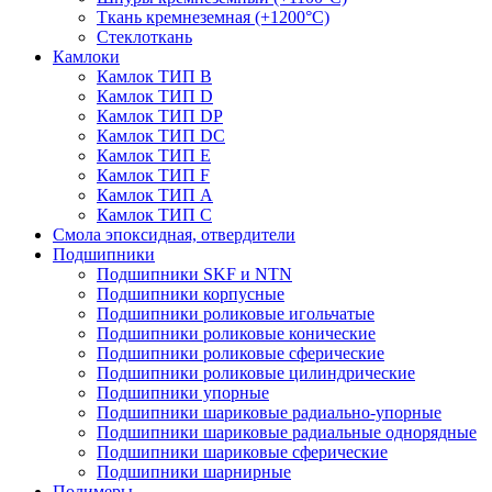
Ткань кремнеземная (+1200°С)
Стеклоткань
Камлоки
Камлок ТИП B
Камлок ТИП D
Камлок ТИП DP
Камлок ТИП DС
Камлок ТИП E
Камлок ТИП F
Камлок ТИП А
Камлок ТИП С
Смола эпоксидная, отвердители
Подшипники
Подшипники SKF и NTN
Подшипники корпусные
Подшипники роликовые игольчатые
Подшипники роликовые конические
Подшипники роликовые сферические
Подшипники роликовые цилиндрические
Подшипники упорные
Подшипники шариковые радиально-упорные
Подшипники шариковые радиальные однорядные
Подшипники шариковые сферические
Подшипники шарнирные
Полимеры