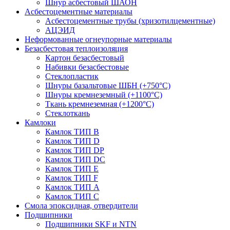
Шнур асбестовый ШАОН
Асбестоцементные материалы
Асбестоцементные трубы (хризотилцементные)
АЦЭИД
Неформованные огнеупорные материалы
Безасбестовая теплоизоляция
Картон безасбестовый
Набивки безасбестовые
Стеклопластик
Шнуры базальтовые ШБН (+750°С)
Шнуры кремнеземный (+1100°С)
Ткань кремнеземная (+1200°С)
Стеклоткань
Камлоки
Камлок ТИП B
Камлок ТИП D
Камлок ТИП DP
Камлок ТИП DС
Камлок ТИП E
Камлок ТИП F
Камлок ТИП А
Камлок ТИП С
Смола эпоксидная, отвердители
Подшипники
Подшипники SKF и NTN