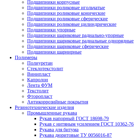
Подшипники корпусные
Подшипники роликовые игольчатые
Подшипники роликовые конические
Подшипники роликовые сферические
Подшипники роликовые цилиндрические
Подшипники упорные
Подшипники шариковые радиально-упорные
Подшипники шариковые радиальные однорядные
Подшипники шариковые сферические
Подшипники шарнирные
Полимеры
Полиуретан
Стеклотекстолит
Винипласт
Капролон
Лента ФУМ
Текстолит
Фторопласт
Антикоррозийные покрытия
Резинотехнические изделия
Промышленные рукава
Рукав напорный ГОСТ 18698-79
Рукав с нитяным усилением ГОСТ 10362-76
Рукава для битума
Рукава дюритовые ТУ 0056016-87