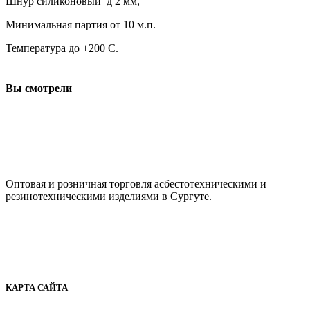
Шнур силиконовый д 2 мм,
Минимальная партия от 10 м.п.
Температура до +200 С.
Вы смотрели
ООО "АсбестСургут"
Оптовая и розничная торговля асбестотехническими и
резинотехническими изделиями в Сургуте.
г. Сургут, ул. Промышленная 16/5
+7 (929) 243-73-42
+7 (3462) 37-82-77
fenix1548@yandex.ru
КАРТА САЙТА