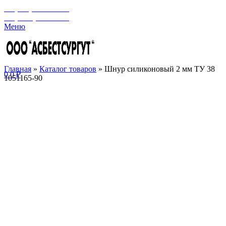
+7 (929) 243-73-42
+7 (3462) 37-82-77
Меню
Главная
»
Каталог товаров
»
Шнур силиконовый 2 мм ТУ 38
0
0
₽
1051165-90