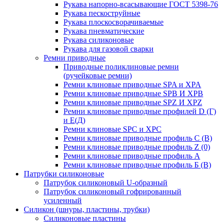
Рукава напорно-всасывающие ГОСТ 5398-76
Рукава пескоструйные
Рукава плоскосворачиваемые
Рукава пневматические
Рукава силиконовые
Рукава для газовой сварки
Ремни приводные
Приводные поликлиновые ремни
(ручейковые ремни)
Ремни клиновые приводные SPA и XPA
Ремни клиновые приводные SPB И XPB
Ремни клиновые приводные SPZ И XPZ
Ремни клиновые приводные профилей D (Г)
и Е(Д)
Ремни клиновые SPC и XPC
Ремни клиновые приводные профиль C (В)
Ремни клиновые приводные профиль Z (0)
Ремни клиновые приводные профиль А
Ремни клиновые приводные профиль Б (B)
Патрубки силиконовые
Патрубок силиконовый U-образный
Патрубок силиконовый гофрированный
усиленный
Силикон (шнуры, пластины, трубки)
Силиконовые пластины