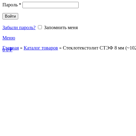
Пароль
*
Войти
Забыли пароль?
Запомнить меня
Меню
Главная
»
Каталог товаров
»
Стеклотекстолит СТЭФ 8 мм (~102
0
0
₽