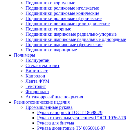
Подшипники корпусные
Подшипники роликовые игольчатые
Подшипники роликовые конические
Подшипники роликовые сферические
Подшипники роликовые цилиндрические
Подшипники упорные
Подшипники шариковые радиально-упорные
Подшипники шариковые радиальные однорядные
Подшипники шариковые сферические
Подшипники шарнирные
Полимеры
Полиуретан
Стеклотекстолит
Винипласт
Капролон
Лента ФУМ
Текстолит
Фторопласт
Антикоррозийные покрытия
Резинотехнические изделия
Промышленные рукава
Рукав напорный ГОСТ 18698-79
Рукав с нитяным усилением ГОСТ 10362-76
Рукава для битума
Рукава дюритовые ТУ 0056016-87