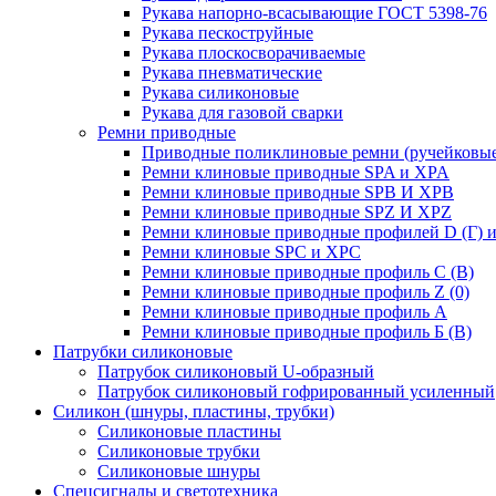
Рукава напорно-всасывающие ГОСТ 5398-76
Рукава пескоструйные
Рукава плоскосворачиваемые
Рукава пневматические
Рукава силиконовые
Рукава для газовой сварки
Ремни приводные
Приводные поликлиновые ремни (ручейковые
Ремни клиновые приводные SPA и XPA
Ремни клиновые приводные SPB И XPB
Ремни клиновые приводные SPZ И XPZ
Ремни клиновые приводные профилей D (Г) и
Ремни клиновые SPC и XPC
Ремни клиновые приводные профиль C (В)
Ремни клиновые приводные профиль Z (0)
Ремни клиновые приводные профиль А
Ремни клиновые приводные профиль Б (B)
Патрубки силиконовые
Патрубок силиконовый U-образный
Патрубок силиконовый гофрированный усиленный
Силикон (шнуры, пластины, трубки)
Силиконовые пластины
Силиконовые трубки
Силиконовые шнуры
Спецсигналы и светотехника