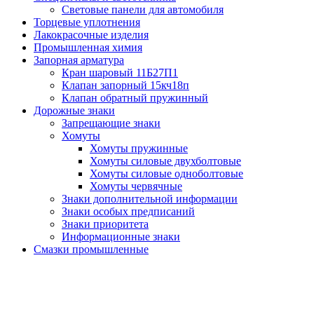
Световые панели для автомобиля
Торцевые уплотнения
Лакокрасочные изделия
Промышленная химия
Запорная арматура
Кран шаровый 11Б27П1
Клапан запорный 15кч18п
Клапан обратный пружинный
Дорожные знаки
Запрещающие знаки
Хомуты
Хомуты пружинные
Хомуты силовые двухболтовые
Хомуты силовые одноболтовые
Хомуты червячные
Знаки дополнительной информации
Знаки особых предписаний
Знаки приоритета
Информационные знаки
Смазки промышленные