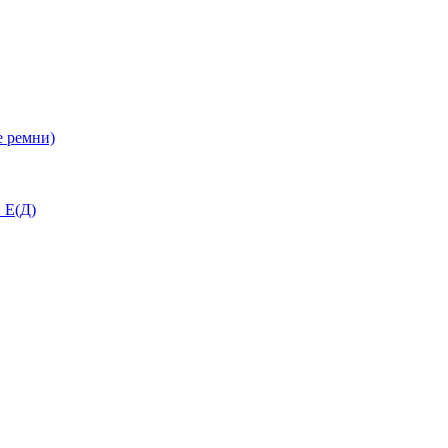
 ремни)
 Е(Д)