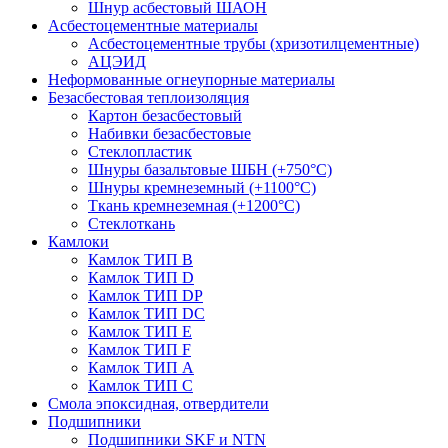
Шнур асбестовый ШАОН
Асбестоцементные материалы
Асбестоцементные трубы (хризотилцементные)
АЦЭИД
Неформованные огнеупорные материалы
Безасбестовая теплоизоляция
Картон безасбестовый
Набивки безасбестовые
Стеклопластик
Шнуры базальтовые ШБН (+750°С)
Шнуры кремнеземный (+1100°С)
Ткань кремнеземная (+1200°С)
Стеклоткань
Камлоки
Камлок ТИП B
Камлок ТИП D
Камлок ТИП DP
Камлок ТИП DС
Камлок ТИП E
Камлок ТИП F
Камлок ТИП А
Камлок ТИП С
Смола эпоксидная, отвердители
Подшипники
Подшипники SKF и NTN