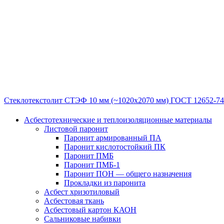
Стеклотекстолит СТЭФ 10 мм (~1020х2070 мм) ГОСТ 12652-74 
Асбестотехнические и теплоизоляционные материалы
Листовой паронит
Паронит армированный ПА
Паронит кислотостойкий ПК
Паронит ПМБ
Паронит ПМБ-1
Паронит ПОН — общего назначения
Прокладки из паронита
Асбест хризотиловый
Асбестовая ткань
Асбестовый картон КАОН
Сальниковые набивки