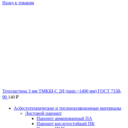
Назад к товарам
Техпластина 3 мм ТМКЩ-C 2Н (шир.~1400 мм) ГОСТ 7338-
90
140
₽
Асбестотехнические и теплоизоляционные материалы
Листовой паронит
Паронит армированный ПА
Паронит кислотостойкий ПК