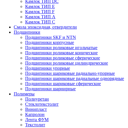
Камлок ТИП DС
Камлок ТИП E
Камлок ТИП F
Камлок ТИП А
Камлок ТИП С
Смола эпоксидная, отвердители
Подшипники
Подшипники SKF и NTN
Подшипники корпусные
Подшипники роликовые игольчатые
Подшипники роликовые конические
Подшипники роликовые сферические
Подшипники роликовые цилиндрические
Подшипники упорные
Подшипники шариковые радиально-упорные
Подшипники шариковые радиальные однорядные
Подшипники шариковые сферические
Подшипники шарнирные
Полимеры
Полиуретан
Стеклотекстолит
Винипласт
Капролон
Лента ФУМ
Текстолит