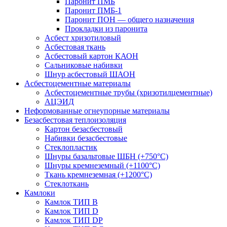
Паронит ПМБ
Паронит ПМБ-1
Паронит ПОН — общего назначения
Прокладки из паронита
Асбест хризотиловый
Асбестовая ткань
Асбестовый картон КАОН
Сальниковые набивки
Шнур асбестовый ШАОН
Асбестоцементные материалы
Асбестоцементные трубы (хризотилцементные)
АЦЭИД
Неформованные огнеупорные материалы
Безасбестовая теплоизоляция
Картон безасбестовый
Набивки безасбестовые
Стеклопластик
Шнуры базальтовые ШБН (+750°С)
Шнуры кремнеземный (+1100°С)
Ткань кремнеземная (+1200°С)
Стеклоткань
Камлоки
Камлок ТИП B
Камлок ТИП D
Камлок ТИП DP