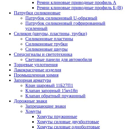
Ремни клиновые приводные профиль А
Ремни клиновые приводные профиль Б (B)
Патрубки силиконовые
Патрубок силиконовый U-образный
Патрубок силиконовый гофрированный
усиленный
Силикон (шнуры, пластины, трубки)
Силиконовые пластины
Силиконовые трубки
Силиконовые шнуры
Спецсигналы и светотехника
Световые панели для автомобиля
Торцевые уплотнения
Лакокрасочные изделия
Промышленная химия
Запорная арматура
Кран шаровый 11Б27П1
Клапан запорный 15кч18п
Клапан обратный пружинный
Дорожные знаки
Запрещающие знаки
Хомуты
Хомуты пружинные
Хомуты силовые двухболтовые
Хомуты силовые одноболтовые