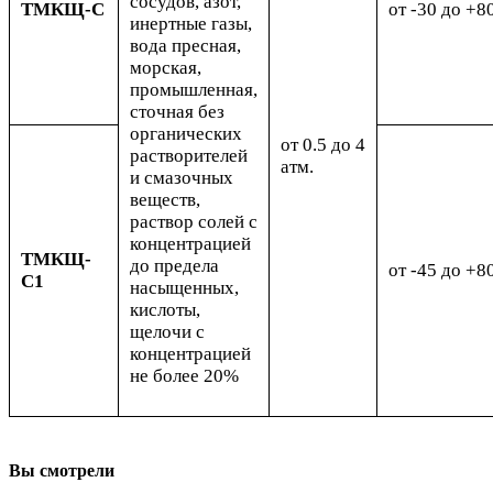
сосудов, азот,
ТМКЩ-С
от -30 до +8
инертные газы,
вода пресная,
морская,
промышленная,
сточная без
органических
от 0.5 до 4
растворителей
атм.
и смазочных
веществ,
раствор солей с
концентрацией
ТМКЩ-
до предела
от -45 до +8
С1
насыщенных,
кислоты,
щелочи с
концентрацией
не более 20%
Вы смотрели