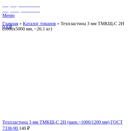
+7 (929) 243-73-42
+7 (3462) 37-82-77
Меню
Главная
»
Каталог товаров
»
Техпластина 3 мм ТМКЩ-C 2Н
0
0
₽
(1000х5000 мм, ~26.1 кг)
Техпластина 3 мм ТМКЩ-C 2Н (шир.~1000/1200 мм) ГОСТ
7338-90
140
₽