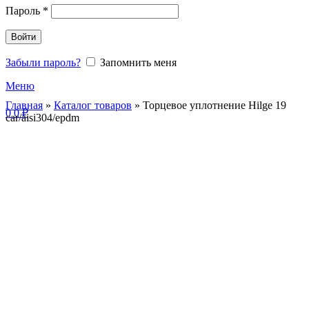
Пароль
*
Войти
Забыли пароль?
Запомнить меня
Меню
Главная
»
Каталог товаров
»
Торцевое уплотнение Hilge 19
0
0
₽
car/aisi304/epdm