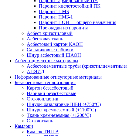
Паронит армированный ПА
Паронит кислотостойкий ПК
Паронит ПМБ
Паронит ПМБ-1
Паронит ПОН — общего назначения
Прокладки из паронита
Асбест хризотиловый
Асбестовая ткань
Асбестовый картон КАОН
Сальниковые набивки
Шнур асбестовый ШАОН
Асбестоцементные материалы
Асбестоцементные трубы (хризотилцементные)
АЦЭИД
Неформованные огнеупорные материалы
Безасбестовая теплоизоляция
Картон безасбестовый
Набивки безасбестовые
Стеклопластик
Шнуры базальтовые ШБН (+750°С)
Шнуры кремнеземный (+1100°С)
Ткань кремнеземная (+1200°С)
Стеклоткань
Камлоки
Камлок ТИП B