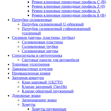
Ремни клиновые приводные профиль C (В)
Ремни клиновые приводные профиль Z (0)
Ремни клиновые приводные профиль А
Ремни клиновые приводные профиль Б (B)
Патрубки силиконовые
Патрубок силиконовый U-образный
Патрубок силиконовый гофрированный
усиленный
Силикон (шнуры, пластины, трубки)
Силиконовые пластины
Силиконовые трубки
Силиконовые шнуры
Спецсигналы и светотехника
Световые панели для автомобиля
Торцевые уплотнения
Лакокрасочные изделия
Промышленная химия
Запорная арматура
Кран шаровый 11Б27П1
Клапан запорный 15кч18п
Клапан обратный пружинный
Дорожные знаки
Запрещающие знаки
Хомуты
Хомуты пружинные