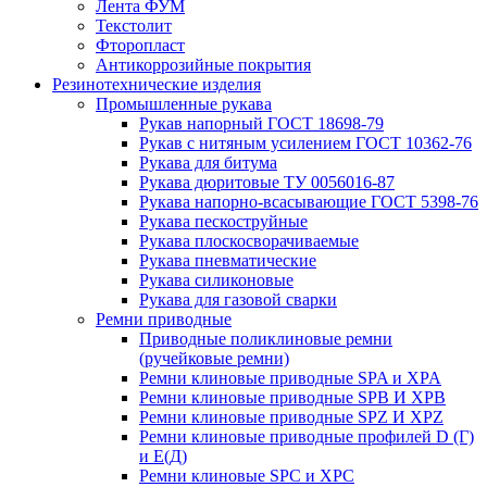
Лента ФУМ
Текстолит
Фторопласт
Антикоррозийные покрытия
Резинотехнические изделия
Промышленные рукава
Рукав напорный ГОСТ 18698-79
Рукав с нитяным усилением ГОСТ 10362-76
Рукава для битума
Рукава дюритовые ТУ 0056016-87
Рукава напорно-всасывающие ГОСТ 5398-76
Рукава пескоструйные
Рукава плоскосворачиваемые
Рукава пневматические
Рукава силиконовые
Рукава для газовой сварки
Ремни приводные
Приводные поликлиновые ремни
(ручейковые ремни)
Ремни клиновые приводные SPA и XPA
Ремни клиновые приводные SPB И XPB
Ремни клиновые приводные SPZ И XPZ
Ремни клиновые приводные профилей D (Г)
и Е(Д)
Ремни клиновые SPC и XPC