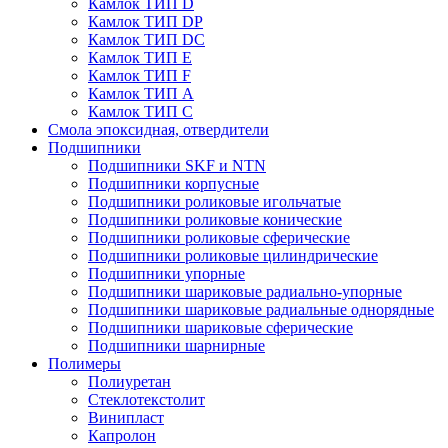
Камлок ТИП D
Камлок ТИП DP
Камлок ТИП DС
Камлок ТИП E
Камлок ТИП F
Камлок ТИП А
Камлок ТИП С
Смола эпоксидная, отвердители
Подшипники
Подшипники SKF и NTN
Подшипники корпусные
Подшипники роликовые игольчатые
Подшипники роликовые конические
Подшипники роликовые сферические
Подшипники роликовые цилиндрические
Подшипники упорные
Подшипники шариковые радиально-упорные
Подшипники шариковые радиальные однорядные
Подшипники шариковые сферические
Подшипники шарнирные
Полимеры
Полиуретан
Стеклотекстолит
Винипласт
Капролон