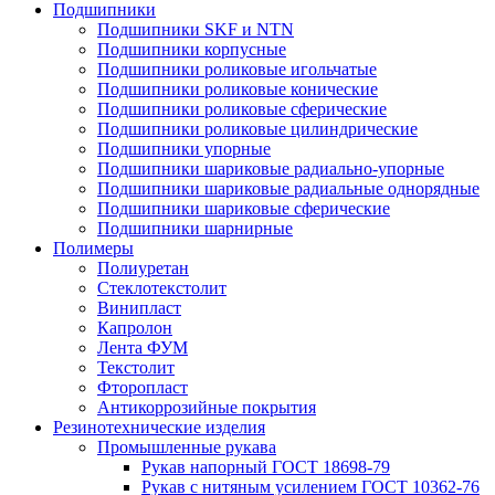
Подшипники
Подшипники SKF и NTN
Подшипники корпусные
Подшипники роликовые игольчатые
Подшипники роликовые конические
Подшипники роликовые сферические
Подшипники роликовые цилиндрические
Подшипники упорные
Подшипники шариковые радиально-упорные
Подшипники шариковые радиальные однорядные
Подшипники шариковые сферические
Подшипники шарнирные
Полимеры
Полиуретан
Стеклотекстолит
Винипласт
Капролон
Лента ФУМ
Текстолит
Фторопласт
Антикоррозийные покрытия
Резинотехнические изделия
Промышленные рукава
Рукав напорный ГОСТ 18698-79
Рукав с нитяным усилением ГОСТ 10362-76