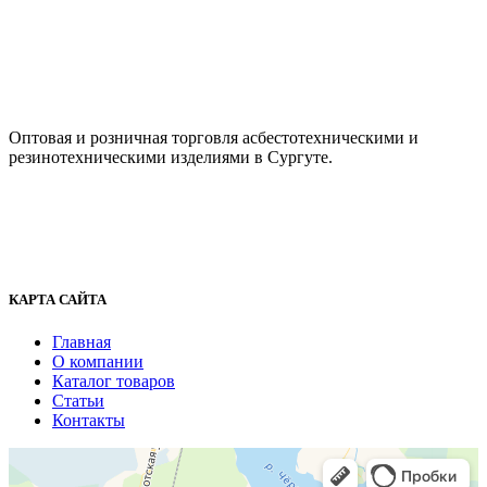
ООО "АсбестСургут"
Оптовая и розничная торговля асбестотехническими и
резинотехническими изделиями в Сургуте.
г. Сургут, ул. Промышленная 16/5
+7 (929) 243-73-42
+7 (3462) 37-82-77
fenix1548@yandex.ru
КАРТА САЙТА
Главная
О компании
Каталог товаров
Статьи
Контакты