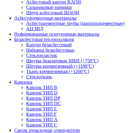
Асбестовый картон КАОН
Сальниковые набивки
Шнур асбестовый ШАОН
Асбестоцементные материалы
Асбестоцементные трубы (хризотилцементные)
АЦЭИД
Неформованные огнеупорные материалы
Безасбестовая теплоизоляция
Картон безасбестовый
Набивки безасбестовые
Стеклопластик
Шнуры базальтовые ШБН (+750°С)
Шнуры кремнеземный (+1100°С)
Ткань кремнеземная (+1200°С)
Стеклоткань
Камлоки
Камлок ТИП B
Камлок ТИП D
Камлок ТИП DP
Камлок ТИП DС
Камлок ТИП E
Камлок ТИП F
Камлок ТИП А
Камлок ТИП С
Смола эпоксидная, отвердители