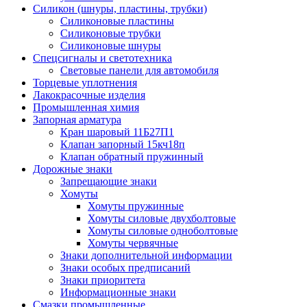
Силикон (шнуры, пластины, трубки)
Силиконовые пластины
Силиконовые трубки
Силиконовые шнуры
Спецсигналы и светотехника
Световые панели для автомобиля
Торцевые уплотнения
Лакокрасочные изделия
Промышленная химия
Запорная арматура
Кран шаровый 11Б27П1
Клапан запорный 15кч18п
Клапан обратный пружинный
Дорожные знаки
Запрещающие знаки
Хомуты
Хомуты пружинные
Хомуты силовые двухболтовые
Хомуты силовые одноболтовые
Хомуты червячные
Знаки дополнительной информации
Знаки особых предписаний
Знаки приоритета
Информационные знаки
Смазки промышленные