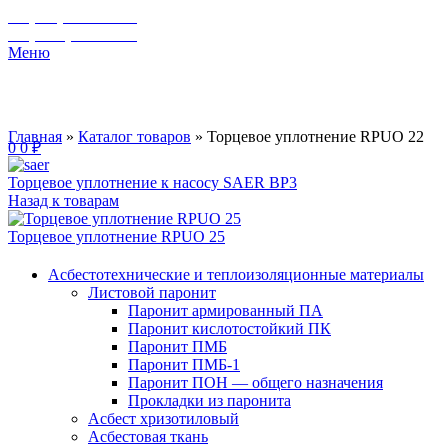
+7 (929) 243-73-42
+7 (3462) 37-82-77
Меню
Главная
»
Каталог товаров
»
Торцевое уплотнение RPUO 22
0
0
₽
Торцевое уплотнение к насосу SAER BP3
Назад к товарам
Торцевое уплотнение RPUO 25
Асбестотехнические и теплоизоляционные материалы
Листовой паронит
Паронит армированный ПА
Паронит кислотостойкий ПК
Паронит ПМБ
Паронит ПМБ-1
Паронит ПОН — общего назначения
Прокладки из паронита
Асбест хризотиловый
Асбестовая ткань