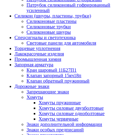
Патрубок силиконовый гофрированный
усиленный
Силикон (шнуры, пластины, трубки)
Силиконовые пластины
Силиконовые трубки
Силиконовые шнуры
Спецсигналы и светотехника
Световые панели для автомобиля
Торцевые уплотнения
Лакокрасочные изделия
Промышленная химия
Запорная арматура
Кран шаровый 11Б27П1
Клапан запорный 15кч18п
Клапан обратный пружинный
Дорожные знаки
Запрещающие знаки
Хомуты
Хомуты пружинные
Хомуты силовые двухболтовые
Хомуты силовые одноболтовые
Хомуты червячные
Знаки дополнительной информации
Знаки особых предписаний