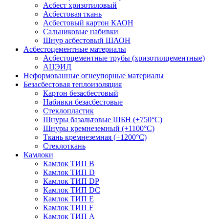
Асбест хризотиловый
Асбестовая ткань
Асбестовый картон КАОН
Сальниковые набивки
Шнур асбестовый ШАОН
Асбестоцементные материалы
Асбестоцементные трубы (хризотилцементные)
АЦЭИД
Неформованные огнеупорные материалы
Безасбестовая теплоизоляция
Картон безасбестовый
Набивки безасбестовые
Стеклопластик
Шнуры базальтовые ШБН (+750°С)
Шнуры кремнеземный (+1100°С)
Ткань кремнеземная (+1200°С)
Стеклоткань
Камлоки
Камлок ТИП B
Камлок ТИП D
Камлок ТИП DP
Камлок ТИП DС
Камлок ТИП E
Камлок ТИП F
Камлок ТИП А