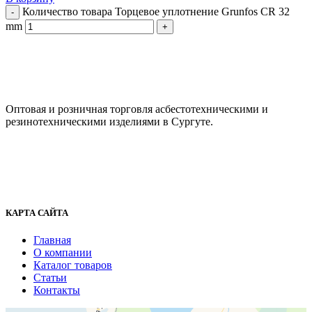
Количество товара Торцевое уплотнение Grunfos CR 32
mm
ООО "АсбестСургут"
Оптовая и розничная торговля асбестотехническими и
резинотехническими изделиями в Сургуте.
г. Сургут, ул. Промышленная 16/5
+7 (929) 243-73-42
+7 (3462) 37-82-77
fenix1548@yandex.ru
КАРТА САЙТА
Главная
О компании
Каталог товаров
Статьи
Контакты