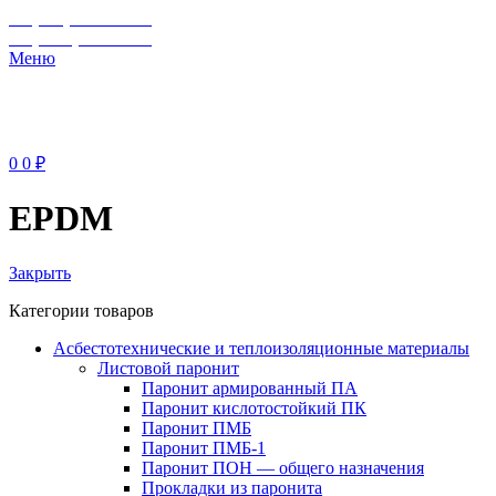
+7 (929) 243-73-42
+7 (3462) 37-82-77
Меню
0
0
₽
EPDM
Закрыть
Категории товаров
Асбестотехнические и теплоизоляционные материалы
Листовой паронит
Паронит армированный ПА
Паронит кислотостойкий ПК
Паронит ПМБ
Паронит ПМБ-1
Паронит ПОН — общего назначения
Прокладки из паронита