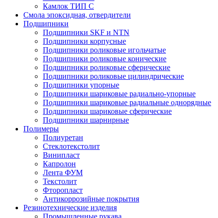
Камлок ТИП С
Смола эпоксидная, отвердители
Подшипники
Подшипники SKF и NTN
Подшипники корпусные
Подшипники роликовые игольчатые
Подшипники роликовые конические
Подшипники роликовые сферические
Подшипники роликовые цилиндрические
Подшипники упорные
Подшипники шариковые радиально-упорные
Подшипники шариковые радиальные однорядные
Подшипники шариковые сферические
Подшипники шарнирные
Полимеры
Полиуретан
Стеклотекстолит
Винипласт
Капролон
Лента ФУМ
Текстолит
Фторопласт
Антикоррозийные покрытия
Резинотехнические изделия
Промышленные рукава