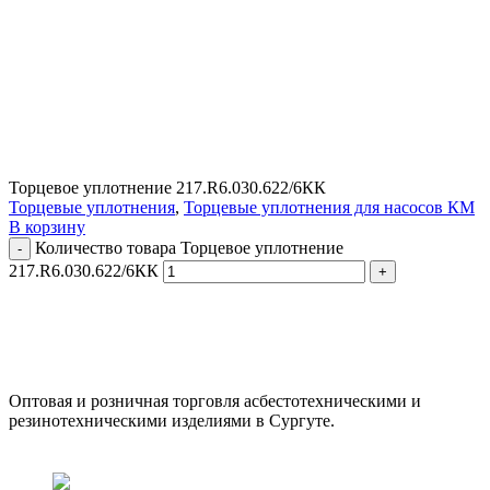
Торцевое уплотнение 217.R6.030.622/6КК
Торцевые уплотнения
,
Торцевые уплотнения для насосов КМ
В корзину
Количество товара Торцевое уплотнение
217.R6.030.622/6КК
ООО "АсбестСургут"
Оптовая и розничная торговля асбестотехническими и
резинотехническими изделиями в Сургуте.
г. Сургут, ул. Промышленная 16/5
+7 (929) 243-73-42