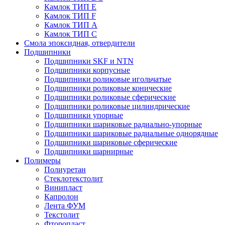
Камлок ТИП E
Камлок ТИП F
Камлок ТИП А
Камлок ТИП С
Смола эпоксидная, отвердители
Подшипники
Подшипники SKF и NTN
Подшипники корпусные
Подшипники роликовые игольчатые
Подшипники роликовые конические
Подшипники роликовые сферические
Подшипники роликовые цилиндрические
Подшипники упорные
Подшипники шариковые радиально-упорные
Подшипники шариковые радиальные однорядные
Подшипники шариковые сферические
Подшипники шарнирные
Полимеры
Полиуретан
Стеклотекстолит
Винипласт
Капролон
Лента ФУМ
Текстолит
Фторопласт