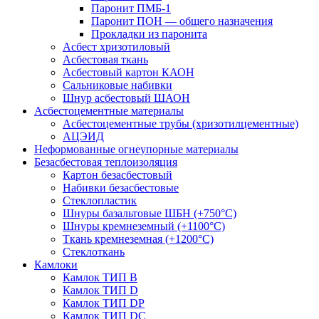
Паронит ПМБ-1
Паронит ПОН — общего назначения
Прокладки из паронита
Асбест хризотиловый
Асбестовая ткань
Асбестовый картон КАОН
Сальниковые набивки
Шнур асбестовый ШАОН
Асбестоцементные материалы
Асбестоцементные трубы (хризотилцементные)
АЦЭИД
Неформованные огнеупорные материалы
Безасбестовая теплоизоляция
Картон безасбестовый
Набивки безасбестовые
Стеклопластик
Шнуры базальтовые ШБН (+750°С)
Шнуры кремнеземный (+1100°С)
Ткань кремнеземная (+1200°С)
Стеклоткань
Камлоки
Камлок ТИП B
Камлок ТИП D
Камлок ТИП DP
Камлок ТИП DС