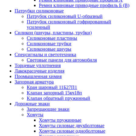
Ремни клиновые приводные профиль Б (B)
Патрубки силиконовые
Патрубок силиконовый U-образный
Патрубок силиконовый гофрированный
усиленный
Силикон (шнуры, пластины, трубки)
Силиконовые пластины
Силиконовые трубки
Силиконовые шнуры
Спецсигналы и светотехника
Световые панели для автомобиля
Торцевые уплотнения
Лакокрасочные изделия
Промышленная химия
Запорная арматура
Кран шаровый 11Б27П1
Клапан запорный 15кч18п
Клапан обратный пружинный
Дорожные знаки
Запрещающие знаки
Хомуты
Хомуты пружинные
Хомуты силовые двухболтовые
Хомуты силовые одноболтовые