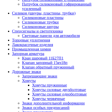
Патрубок силиконовый гофрированный
усиленный
Силикон (шнуры, пластины, трубки)
Силиконовые пластины
Силиконовые трубки
Силиконовые шнуры
Спецсигналы и светотехника
Световые панели для автомобиля
Торцевые уплотнения
Лакокрасочные изделия
Промышленная химия
Запорная арматура
Кран шаровый 11Б27П1
Клапан запорный 15кч18п
Клапан обратный пружинный
Дорожные знаки
Запрещающие знаки
Хомуты
Хомуты пружинные
Хомуты силовые двухболтовые
Хомуты силовые одноболтовые
Хомуты червячные
Знаки дополнительной информации
Знаки особых предписаний