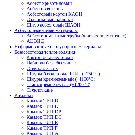
Асбест хризотиловый
Асбестовая ткань
Асбестовый картон КАОН
Сальниковые набивки
Шнур асбестовый ШАОН
Асбестоцементные материалы
Асбестоцементные трубы (хризотилцементные)
АЦЭИД
Неформованные огнеупорные материалы
Безасбестовая теплоизоляция
Картон безасбестовый
Набивки безасбестовые
Стеклопластик
Шнуры базальтовые ШБН (+750°С)
Шнуры кремнеземный (+1100°С)
Ткань кремнеземная (+1200°С)
Стеклоткань
Камлоки
Камлок ТИП B
Камлок ТИП D
Камлок ТИП DP
Камлок ТИП DС
Камлок ТИП E
Камлок ТИП F
Камлок ТИП А