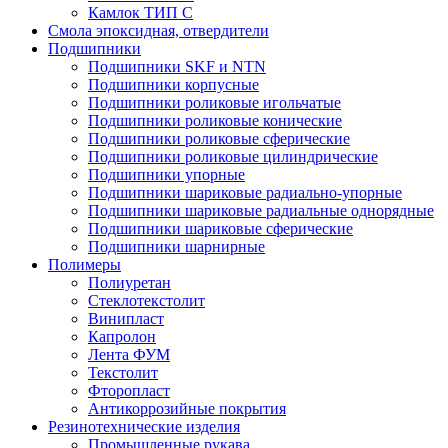
Камлок ТИП С
Смола эпоксидная, отвердители
Подшипники
Подшипники SKF и NTN
Подшипники корпусные
Подшипники роликовые игольчатые
Подшипники роликовые конические
Подшипники роликовые сферические
Подшипники роликовые цилиндрические
Подшипники упорные
Подшипники шариковые радиально-упорные
Подшипники шариковые радиальные однорядные
Подшипники шариковые сферические
Подшипники шарнирные
Полимеры
Полиуретан
Стеклотекстолит
Винипласт
Капролон
Лента ФУМ
Текстолит
Фторопласт
Антикоррозийные покрытия
Резинотехнические изделия
Промышленные рукава