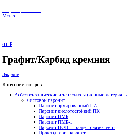
+7 (929) 243-73-42
+7 (3462) 37-82-77
Меню
0
0
₽
Графит/Карбид кремния
Закрыть
Категории товаров
Асбестотехнические и теплоизоляционные материалы
Листовой паронит
Паронит армированный ПА
Паронит кислотостойкий ПК
Паронит ПМБ
Паронит ПМБ-1
Паронит ПОН — общего назначения
Прокладки из паронита