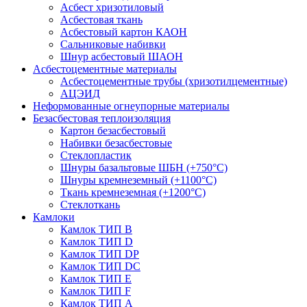
Асбест хризотиловый
Асбестовая ткань
Асбестовый картон КАОН
Сальниковые набивки
Шнур асбестовый ШАОН
Асбестоцементные материалы
Асбестоцементные трубы (хризотилцементные)
АЦЭИД
Неформованные огнеупорные материалы
Безасбестовая теплоизоляция
Картон безасбестовый
Набивки безасбестовые
Стеклопластик
Шнуры базальтовые ШБН (+750°С)
Шнуры кремнеземный (+1100°С)
Ткань кремнеземная (+1200°С)
Стеклоткань
Камлоки
Камлок ТИП B
Камлок ТИП D
Камлок ТИП DP
Камлок ТИП DС
Камлок ТИП E
Камлок ТИП F
Камлок ТИП А