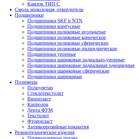
Камлок ТИП С
Смола эпоксидная, отвердители
Подшипники
Подшипники SKF и NTN
Подшипники корпусные
Подшипники роликовые игольчатые
Подшипники роликовые конические
Подшипники роликовые сферические
Подшипники роликовые цилиндрические
Подшипники упорные
Подшипники шариковые радиально-упорные
Подшипники шариковые радиальные однорядные
Подшипники шариковые сферические
Подшипники шарнирные
Полимеры
Полиуретан
Стеклотекстолит
Винипласт
Капролон
Лента ФУМ
Текстолит
Фторопласт
Антикоррозийные покрытия
Резинотехнические изделия
Промышленные рукава