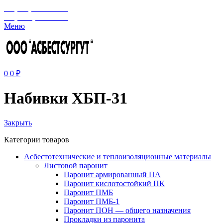
+7 (929) 243-73-42
+7 (3462) 37-82-77
Меню
0
0
₽
Набивки ХБП-31
Закрыть
Категории товаров
Асбестотехнические и теплоизоляционные материалы
Листовой паронит
Паронит армированный ПА
Паронит кислотостойкий ПК
Паронит ПМБ
Паронит ПМБ-1
Паронит ПОН — общего назначения
Прокладки из паронита