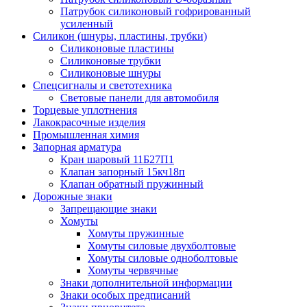
Патрубок силиконовый гофрированный
усиленный
Силикон (шнуры, пластины, трубки)
Силиконовые пластины
Силиконовые трубки
Силиконовые шнуры
Спецсигналы и светотехника
Световые панели для автомобиля
Торцевые уплотнения
Лакокрасочные изделия
Промышленная химия
Запорная арматура
Кран шаровый 11Б27П1
Клапан запорный 15кч18п
Клапан обратный пружинный
Дорожные знаки
Запрещающие знаки
Хомуты
Хомуты пружинные
Хомуты силовые двухболтовые
Хомуты силовые одноболтовые
Хомуты червячные
Знаки дополнительной информации
Знаки особых предписаний